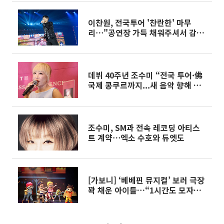
이찬원, 전국투어 '찬란한' 마무
리⋯"공연장 가득 채워주셔서 감
사"
데뷔 40주년 조수미 “전국 투어·佛
국제 콩쿠르까지...새 음악 향해 계
속 도전하고 파”[현장]
조수미, SM과 전속 레코딩 아티스
트 계약⋯엑소 수호와 듀엣도
[가보니] ‘베베핀 뮤지컬’ 보러 극장
꽉 채운 아이들…“1시간도 모자라,
또 볼래요”