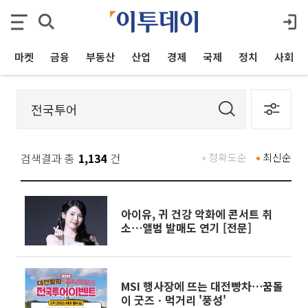
마켓
금융
부동산
산업
경제
국제
정치
사회
검색결과 총
1,134
건
정확도순
최신순
아이유, 귀 건강 악화에 콘서트 취
소⋯앨범 발매도 연기 [전문]
MSI 행사장에 뜨는 대전빵차⋯꿈돌
이 굿즈ㆍ먹거리 '풍성'