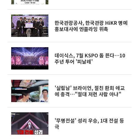
한국관광공사, 한국관광 HiKR 명예
홍보대사에 엔플라잉 위촉
데이식스, 7월 KSPO 돔 뜬다⋯10
주년 투어 '피날레'
'살림남' 브라이언, 절친 환희 애교
에 충격⋯"절대 저런 사람 아냐"
'무명전설' 성리 우승, 1대 전설 등
극