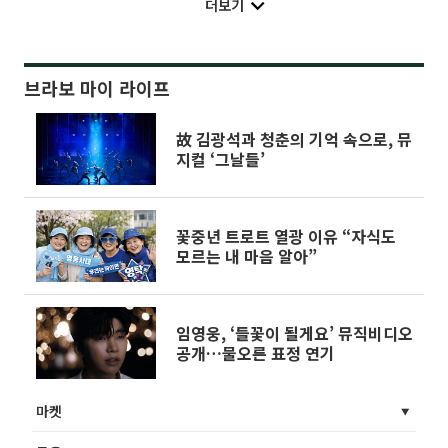
더보기
브라보 마이 라이프
故 김광석과 청춘의 기억 속으로, 뮤
지컬 ‘그날들’
꽃중년 트로트 열광 이유 “자식도
모르는 내 마음 알아”
임영웅, ‘들꽃이 될게요’ 뮤직비디오
공개…물오른 표정 연기
마켓