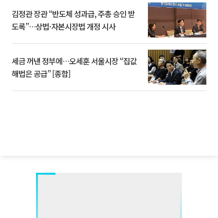
김정관 장관 “반도체 성과급, 주총 승인 받
도록”…상법·자본시장법 개정 시사
세금 꺼낸 정부에…오세훈 서울시장 “집값
해법은 공급” [종합]