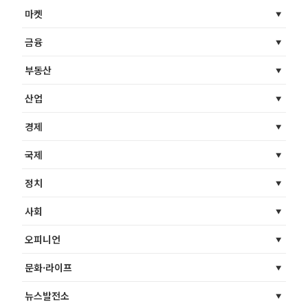
마켓
금융
부동산
산업
경제
국제
정치
사회
오피니언
문화·라이프
뉴스발전소