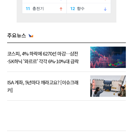
주요뉴스
코스피, 4% 하락에 6270선 마감…삼전
·SK하닉 '와르르' 각각 6%·10%대 급락
ISA 계좌, 5년마다 깨라고요? [이슈크래
커]