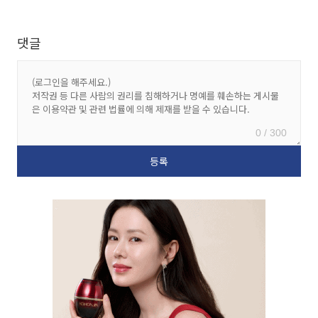
댓글
0 / 300