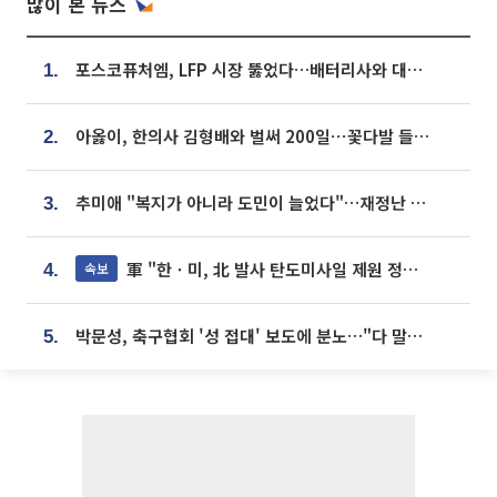
많이 본 뉴스
포스코퓨처엠, LFP 시장 뚫었다…배터리사와 대규모 장기 공급 합의
1.
아옳이, 한의사 김형배와 벌써 200일⋯꽃다발 들고 "프러포즈 아냐"
2.
추미애 "복지가 아니라 도민이 늘었다"…재정난 책임론 정면돌파
3.
軍 "한ㆍ미, 北 발사 탄도미사일 제원 정밀분석 중"
속보
4.
박문성, 축구협회 '성 접대' 보도에 분노…"다 말아먹으려고 작정했나"
5.