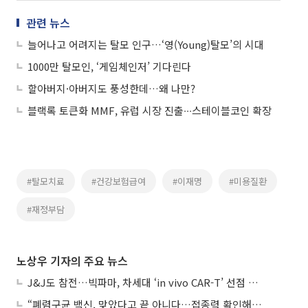
관련 뉴스
늘어나고 어려지는 탈모 인구…‘영(Young)탈모’의 시대
1000만 탈모인, ‘게임체인저’ 기다린다
할아버지·아버지도 풍성한데…왜 나만?
블랙록 토큰화 MMF, 유럽 시장 진출∙∙∙스테이블코인 확장
#탈모치료
#건강보험급여
#이재명
#미용질환
#재정부담
노상우 기자의 주요 뉴스
J&J도 참전…빅파마, 차세대 ‘in vivo CAR-T’ 선점 경쟁 본격화
“폐렴구균 백신, 맞았다고 끝 아니다…접종력 확인해야”