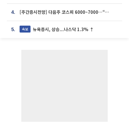
[주간증시전망] 다음주 코스피 6000~7000⋯“外人 수급은 정책이 변수”
4.
뉴욕증시, 상승...나스닥 1.3% ↑
속보
5.