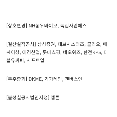
[상호변경] NH농우바이오, 녹십자엠에스
[결산실적공시] 삼성증권, 데브시스터즈, 클리오, 메
쎄이상, 애경산업, 롯데쇼핑, 네오위즈, 한전KPS, 더
블유씨피, 시프트업
[주주총회] DKME, 기가레인, 캔버스엔
[불성실공시법인지정] 앱튼