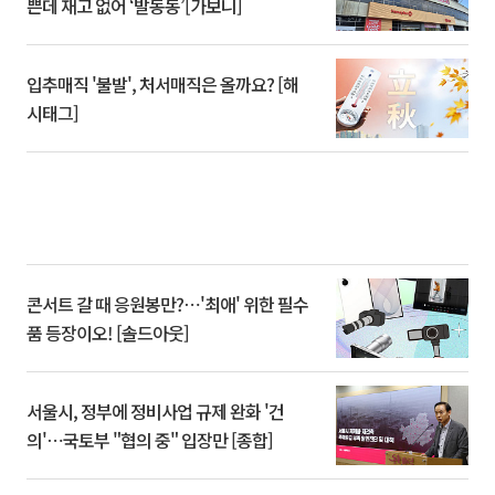
쁜데 재고 없어 ‘발동동’[가보니]
입추매직 '불발', 처서매직은 올까요? [해
시태그]
콘서트 갈 때 응원봉만?⋯'최애' 위한 필수
품 등장이오! [솔드아웃]
서울시, 정부에 정비사업 규제 완화 '건
의'⋯국토부 "협의 중" 입장만 [종합]