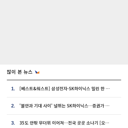
많이 본 뉴스
[베스트&워스트] 삼성전자·SK하이닉스 밀린 한 주…상상인증권은 85% 급등
1.
'불안과 기대 사이' 널뛰는 SK하이닉스…증권가 "HBM4·LTA 기반 펀터멘털 견고"
2.
35도 안팎 무더위 이어져…전국 곳곳 소나기 [오늘 날씨]
3.