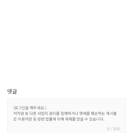
댓글
0 / 300