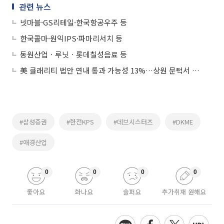
관련 뉴스
넷마블·GS리테일·한국항공우주 등
한국콜마·원익IPS·파마리서치 등
동원산업ㆍ루닛ㆍ롯데칠성음료 등
美 클래리티 법안 연내 통과 가능성 13%…상원 문턱서 제동
#삼성증권
#한전KPS
#데브시스터즈
#DKME
#애경산업
0
0
0
0
좋아요
화나요
슬퍼요
추가취재 원해요