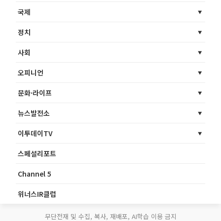
국제
정치
사회
오피니언
문화·라이프
뉴스발전소
이투데이TV
스페셜리포트
Channel 5
위너스IR클럽
무단전재 및 수집, 복사, 재배포, AI학습 이용 금지