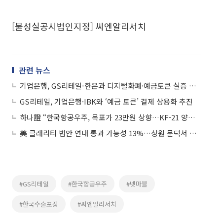
[불성실공시법인지정] 씨엔알리서치
관련 뉴스
기업은행, GS리테일-한은과 디지털화폐·예금토큰 실증 협약
GS리테일, 기업은행·IBK와 ‘예금 토큰’ 결제 상용화 추진
하나證 “한국항공우주, 목표가 23만원 상향…KF-21 양산 본격화”
美 클래리티 법안 연내 통과 가능성 13%…상원 문턱서 제동
#GS리테일
#한국항공우주
#넷마블
#한국수출포장
#씨엔알리서치