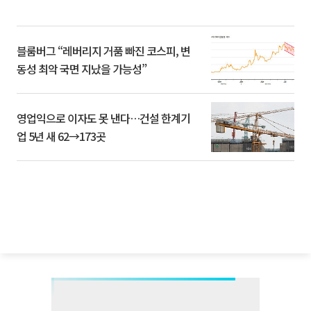
블룸버그 “레버리지 거품 빠진 코스피, 변
동성 최악 국면 지났을 가능성”
영업익으로 이자도 못 낸다…건설 한계기
업 5년 새 62→173곳