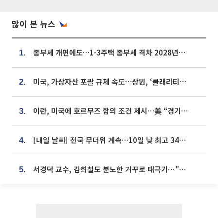
많이 본 뉴스
종부세 개편에도…1·3주택 종부세 격차 2028년부터 확대
1.
미국, 가상자산 포괄 규제 속도…상원, ‘클래리티법’ 9월 절차투표 추진
2.
이란, 미국에 호르무즈 합의 조건 제시…美 “경기 아직 안 끝나” [종합]
3.
[내일 날씨] 전국 무더위 계속…10일 낮 최고 34도 육박
4.
서경덕 교수, 김희철도 분노한 거꾸로 태극기⋯"엉터리는 아냐, 아쉬울 뿐"
5.