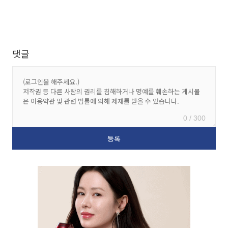
댓글
0 / 300