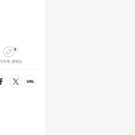
0
가취재 원해요