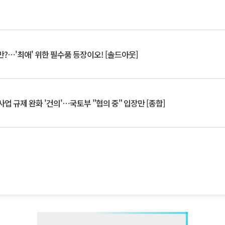
?⋯'최애' 위한 필수품 등장이오! [솔드아웃]
업 규제 완화 '건의'⋯국토부 "협의 중" 입장만 [종합]