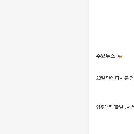
주요뉴스
22일 만에 다시 문 
입추매직 '불발', 처