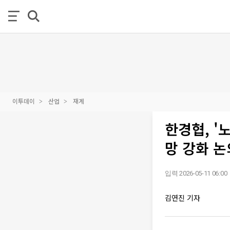
이투데이
산업
재계
한경협, 
망 강화 논
입력 2026-05-11 06:00
김연진 기자