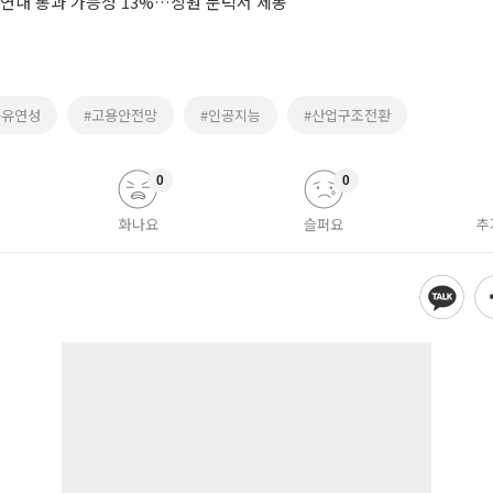
 연내 통과 가능성 13%…상원 문턱서 제동
용유연성
#고용안전망
#인공지능
#산업구조전환
0
0
화나요
슬퍼요
추