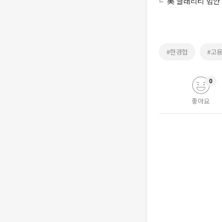
美 클래리티 법안
#한경협
#고
0
좋아요