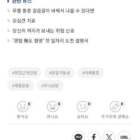
관련 뉴스
무릎 통증 걸음걸이 바꿔서 나을 수 있다면
오십견 치료
당신의 허리가 보내는 위험 신호
‘경험 無도 환영’ 첫 일자리 도전 설명서
#회전근개건염
#관절가동성
#어깨통증
#재활운동
#추나요법
0
0
0
0
좋아요
화나요
슬퍼요
추가취재 원해요