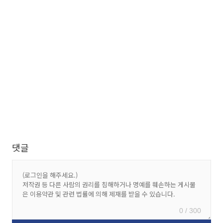
댓글
0 / 300