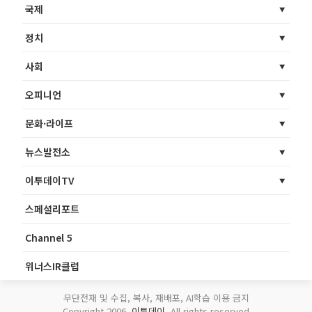
국제
정치
사회
오피니언
문화·라이프
뉴스발전소
이투데이TV
스페셜리포트
Channel 5
위너스IR클럽
무단전재 및 수집, 복사, 재배포, AI학습 이용 금지
Copyright 2006.
이투데이
. All rights reserved