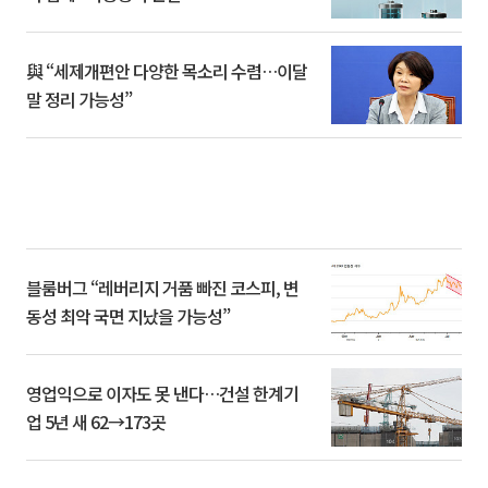
與 “세제개편안 다양한 목소리 수렴…이달
말 정리 가능성”
블룸버그 “레버리지 거품 빠진 코스피, 변
동성 최악 국면 지났을 가능성”
영업익으로 이자도 못 낸다…건설 한계기
업 5년 새 62→173곳