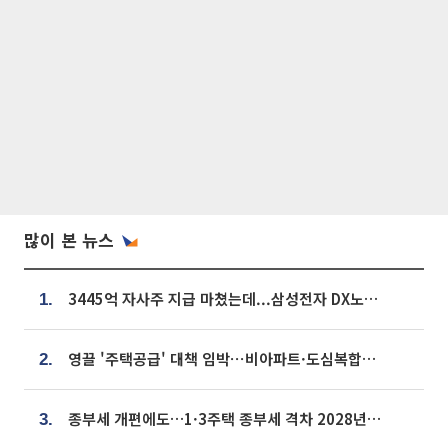
많이 본 뉴스
3445억 자사주 지급 마쳤는데...삼성전자 DX노조, 뒤늦은 '떼쓰기 집회'
1.
영끌 '주택공급' 대책 임박⋯비아파트·도심복합까지 총동원
2.
종부세 개편에도…1·3주택 종부세 격차 2028년부터 확대
3.