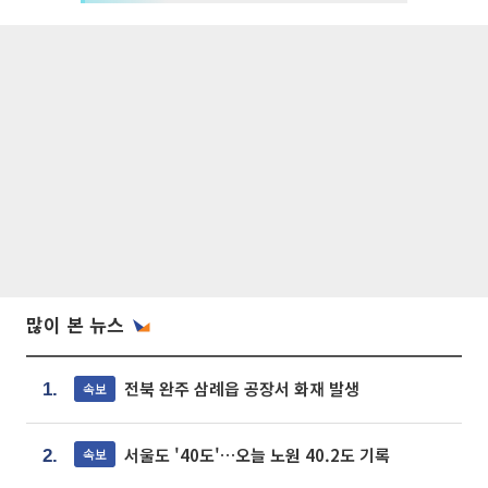
많이 본 뉴스
전북 완주 삼례읍 공장서 화재 발생
속보
1.
서울도 '40도'…오늘 노원 40.2도 기록
속보
2.