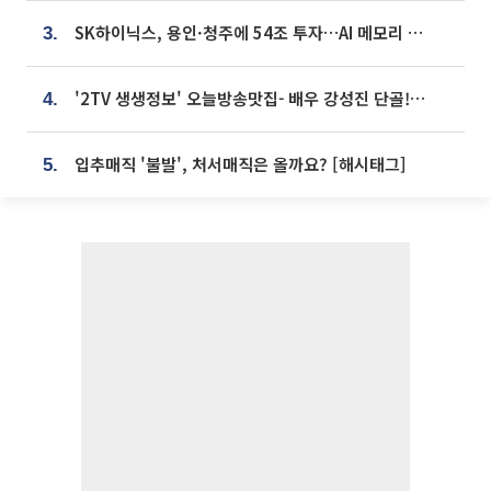
SK하이닉스, 용인·청주에 54조 투자…AI 메모리 생산기지 키운다
3.
'2TV 생생정보' 오늘방송맛집- 배우 강성진 단골! 쌀국수ㆍ푸팟퐁 커리 맛집 '블○○○'
4.
입추매직 '불발', 처서매직은 올까요? [해시태그]
5.