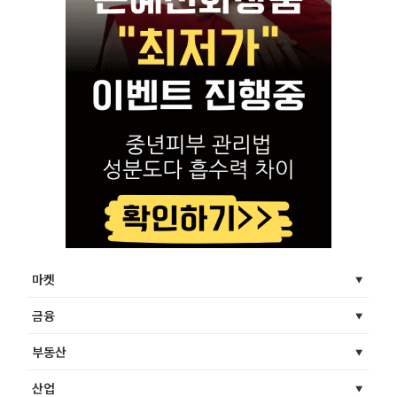
마켓
금융
부동산
산업