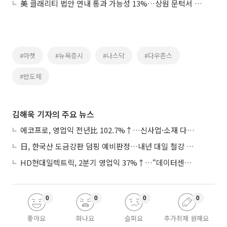
美 클래리티 법안 연내 통과 가능성 13%…상원 문턱서 제동
#마켓
#뉴욕증시
#나스닥
#다우존스
#반도체
김해욱 기자의 주요 뉴스
에코프로, 영업익 전년比 102.7%↑…신사업·소재 다각화 박차
日, 한국산 도금강판 덤핑 예비판정…내년 대일 철강 수출 ‘빨간불’
HD현대일렉트릭, 2분기 영업익 37%↑…“데이터센터 사업, 새로운 성장 축”
0
0
0
0
좋아요
화나요
슬퍼요
추가취재 원해요