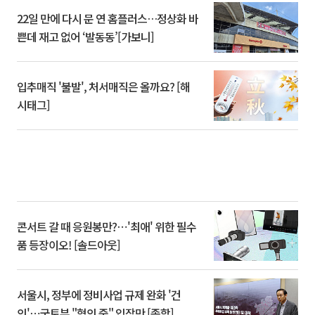
22일 만에 다시 문 연 홈플러스…정상화 바
쁜데 재고 없어 ‘발동동’[가보니]
입추매직 '불발', 처서매직은 올까요? [해
시태그]
콘서트 갈 때 응원봉만?⋯'최애' 위한 필수
품 등장이오! [솔드아웃]
서울시, 정부에 정비사업 규제 완화 '건
의'⋯국토부 "협의 중" 입장만 [종합]