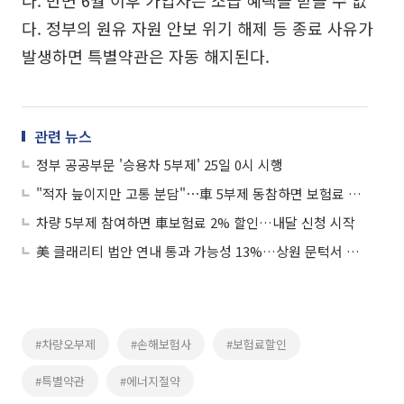
다. 정부의 원유 자원 안보 위기 해제 등 종료 사유가
발생하면 특별약관은 자동 해지된다.
관련 뉴스
정부 공공부문 '승용차 5부제' 25일 0시 시행
"적자 늪이지만 고통 분담"⋯車 5부제 동참하면 보험료 2% 깎아준다
차량 5부제 참여하면 車보험료 2% 할인…내달 신청 시작
美 클래리티 법안 연내 통과 가능성 13%…상원 문턱서 제동
#차량오부제
#손해보험사
#보험료할인
#특별약관
#에너지절약