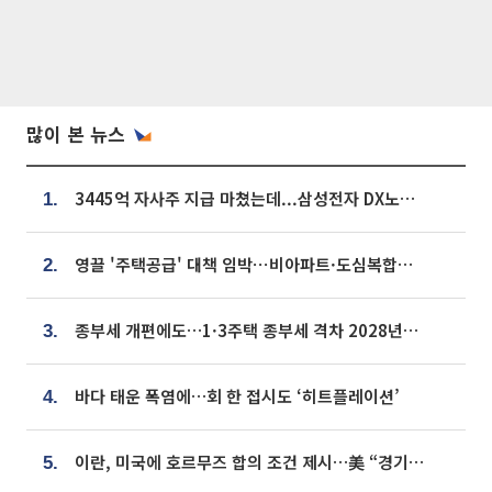
많이 본 뉴스
3445억 자사주 지급 마쳤는데...삼성전자 DX노조, 뒤늦은 '떼쓰기 집회'
1.
영끌 '주택공급' 대책 임박⋯비아파트·도심복합까지 총동원
2.
종부세 개편에도…1·3주택 종부세 격차 2028년부터 확대
3.
바다 태운 폭염에…회 한 접시도 ‘히트플레이션’
4.
이란, 미국에 호르무즈 합의 조건 제시…美 “경기 아직 안 끝나” [종합]
5.