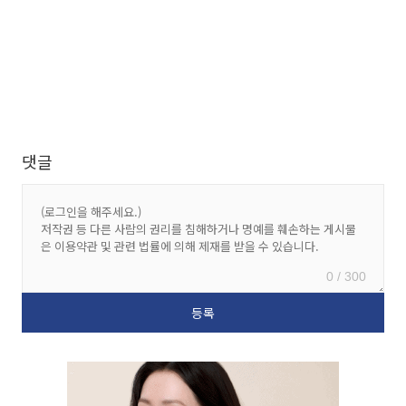
댓글
0 / 300