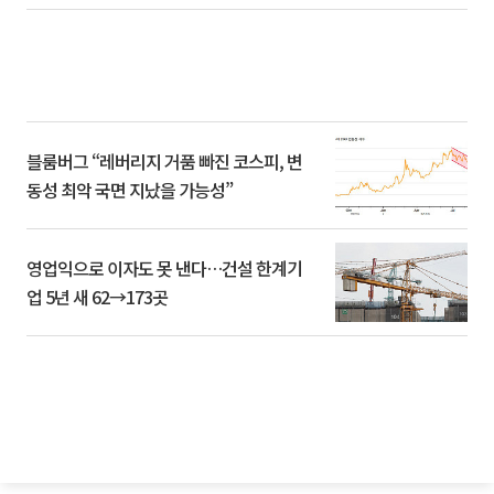
블룸버그 “레버리지 거품 빠진 코스피, 변
동성 최악 국면 지났을 가능성”
영업익으로 이자도 못 낸다…건설 한계기
업 5년 새 62→173곳