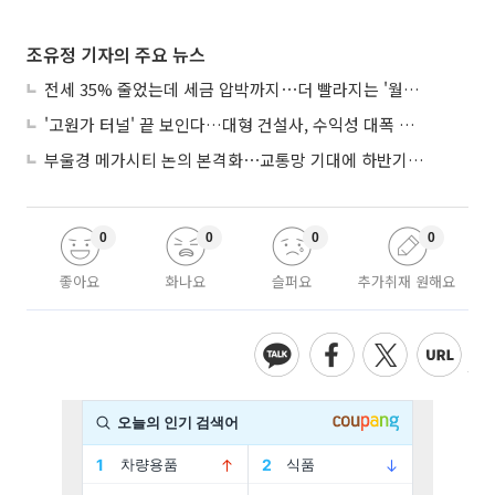
조유정 기자의 주요 뉴스
전세 35% 줄었는데 세금 압박까지⋯더 빨라지는 '월세화'
'고원가 터널' 끝 보인다…대형 건설사, 수익성 대폭 개선
부울경 메가시티 논의 본격화⋯교통망 기대에 하반기 분양시장 '주목'
0
0
0
0
좋아요
화나요
슬퍼요
추가취재 원해요