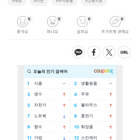
#채권
#이란
#무력충돌
#고용지표
0
0
0
0
좋아요
화나요
슬퍼요
추가취재 원해요