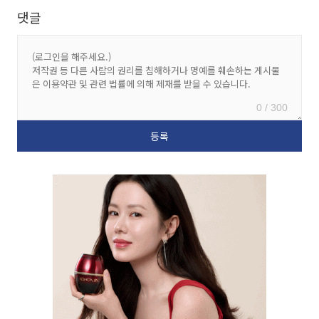
댓글
0 / 300