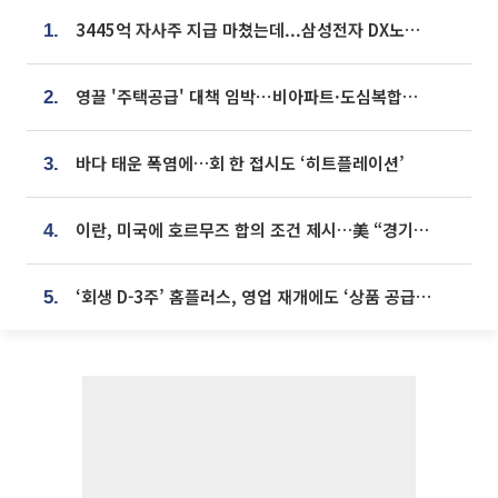
3445억 자사주 지급 마쳤는데...삼성전자 DX노조, 뒤늦은 '떼쓰기 집회'
1.
영끌 '주택공급' 대책 임박⋯비아파트·도심복합까지 총동원
2.
바다 태운 폭염에…회 한 접시도 ‘히트플레이션’
3.
이란, 미국에 호르무즈 합의 조건 제시…美 “경기 아직 안 끝나” [종합]
4.
‘회생 D-3주’ 홈플러스, 영업 재개에도 ‘상품 공급망’ 복구가 생존 관건
5.