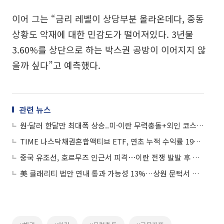
이어 그는 “금리 레벨이 상당부분 올라온데다, 중동
상황도 악재에 대한 민감도가 떨어져있다. 3년물
3.60%를 상단으로 하는 박스권 공방이 이어지지 않
을까 싶다”고 예측했다.
관련 뉴스
원·달러 한달만 최대폭 상승..미·이란 무력충돌+외인 코스피 투매
TIME 나스닥채권혼합액티브 ETF, 연초 누적 수익률 19%..."나스닥 상회"
중국 유조선, 호르무즈 인근서 피격⋯이란 전쟁 발발 후 처음
美 클래리티 법안 연내 통과 가능성 13%…상원 문턱서 제동