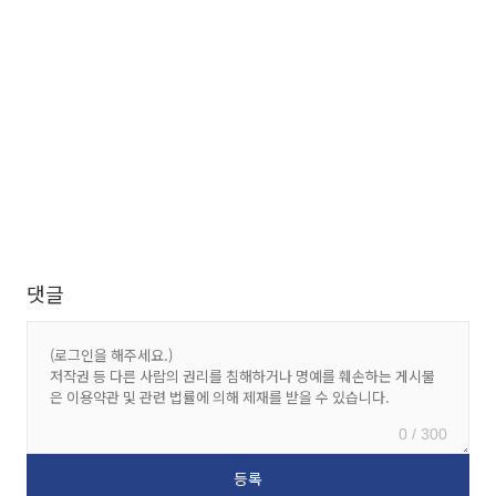
댓글
0 / 300