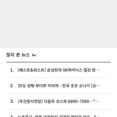
많이 본 뉴스
[베스트&워스트] 삼성전자·SK하이닉스 밀린 한 주…상상인증권은 85% 급등
1.
35도 안팎 무더위 이어져…전국 곳곳 소나기 [오늘 날씨]
2.
[주간증시전망] 다음주 코스피 6000~7000⋯“外人 수급은 정책이 변수”
3.
뉴욕증시, 연준 금리인상 기대감 꺾이자 상승...S&P500 사상 최고치 [종합]