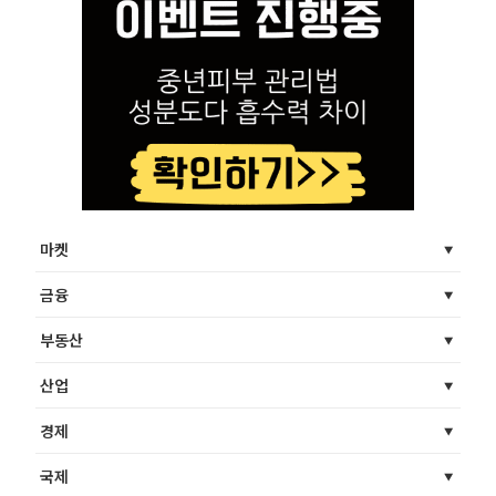
마켓
금융
부동산
산업
경제
국제