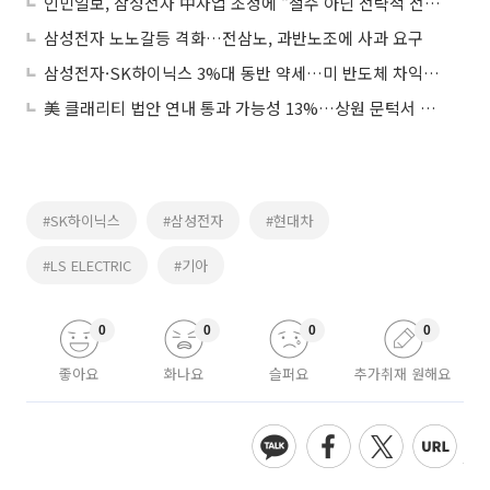
인민일보, 삼성전자 中사업 조정에 “철수 아닌 전략적 전환”
삼성전자 노노갈등 격화…전삼노, 과반노조에 사과 요구
삼성전자·SK하이닉스 3%대 동반 약세…미 반도체 차익실현·중동 리스크에 '휘청'
美 클래리티 법안 연내 통과 가능성 13%…상원 문턱서 제동
#SK하이닉스
#삼성전자
#현대차
#LS ELECTRIC
#기아
0
0
0
0
좋아요
화나요
슬퍼요
추가취재 원해요