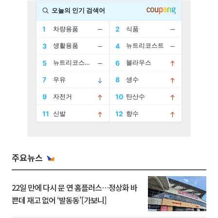
주요뉴스
22일 만에 다시 문 연 홈플러스…정상화 바
쁜데 재고 없어 ‘발동동’[가보니]