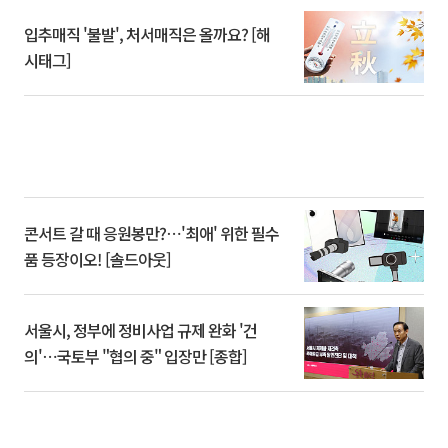
입추매직 '불발', 처서매직은 올까요? [해
시태그]
콘서트 갈 때 응원봉만?⋯'최애' 위한 필수
품 등장이오! [솔드아웃]
서울시, 정부에 정비사업 규제 완화 '건
의'⋯국토부 "협의 중" 입장만 [종합]