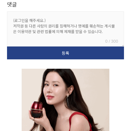
댓글
0 / 300