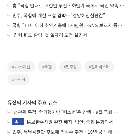
靑 "국힘 반대로 개헌안 무산…하반기 국회서 국민 약속 지켜야"
민주, 국힘에 개헌 표결 압박…“정당해산심판감”
국힘 "17세 이하 취약계층에 120만원…SNS 보호자 동의 의무화 추진"
‘경험 無도 환영’ 첫 일자리 도전 설명서
#2026지선
#국힘
#민주당
#필리버스터
#우원식
유진의 기자의 주요 뉴스
'선관위 특검' 합의했지만 '형소법'은 강행…8월 국회 '입법 2차전' 예고
'檢보완수사권 완전 폐지' 법안, 국회 본회의서 민주당 주도 통과
속보
민주, 특별감찰관 후보에 최길수 추천…10년 공백 해소 속도