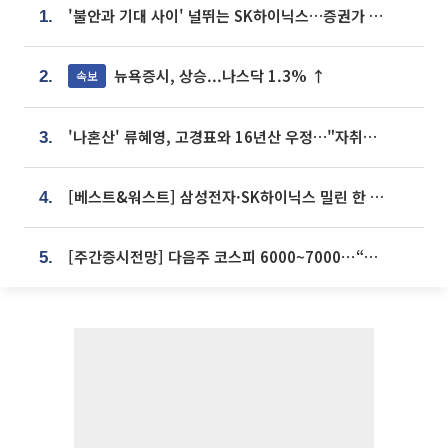
'불안과 기대 사이' 널뛰는 SK하이닉스…증권가 "HBM4·LTA 기반 펀터멘털 견고"
1.
뉴욕증시, 상승...나스닥 1.3% ↑
속보
2.
'나혼산' 류혜영, 고경표와 16년산 우정…"자취방서 부모님과 마주쳐"
3.
[베스트&워스트] 삼성전자·SK하이닉스 밀린 한 주…상상인증권은 85% 급등
4.
[주간증시전망] 다음주 코스피 6000~7000⋯“外人 수급은 정책이 변수”
5.