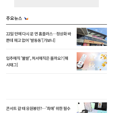
주요뉴스
22일 만에 다시 문 연 홈플러스…정상화 바
쁜데 재고 없어 ‘발동동’[가보니]
입추매직 '불발', 처서매직은 올까요? [해
시태그]
콘서트 갈 때 응원봉만?⋯'최애' 위한 필수