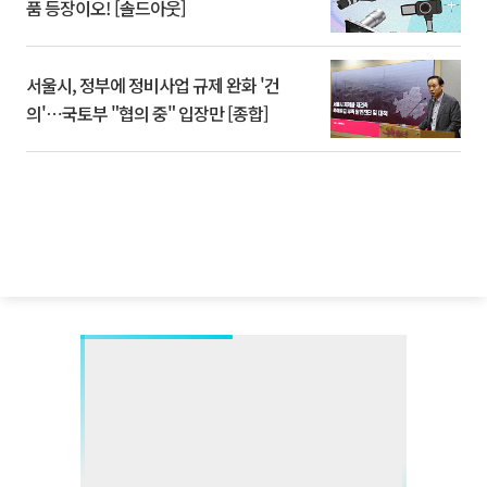
품 등장이오! [솔드아웃]
서울시, 정부에 정비사업 규제 완화 '건
의'⋯국토부 "협의 중" 입장만 [종합]