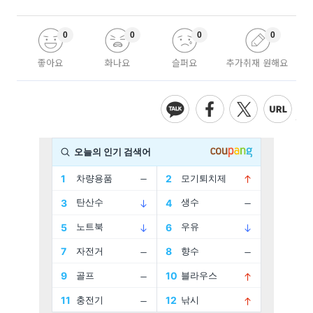
0
0
0
0
좋아요
화나요
슬퍼요
추가취재 원해요