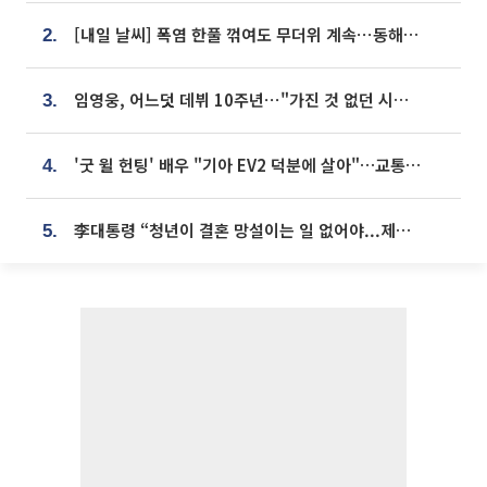
[내일 날씨] 폭염 한풀 꺾여도 무더위 계속⋯동해안 이틀 연속 비
2.
임영웅, 어느덧 데뷔 10주년⋯"가진 것 없던 시절, 내 앞엔 20명의 팬뿐"
3.
'굿 윌 헌팅' 배우 "기아 EV2 덕분에 살아"…교통사고 후 안전성 극찬
4.
李대통령 “청년이 결혼 망설이는 일 없어야...제도상 불이익 조사”
5.