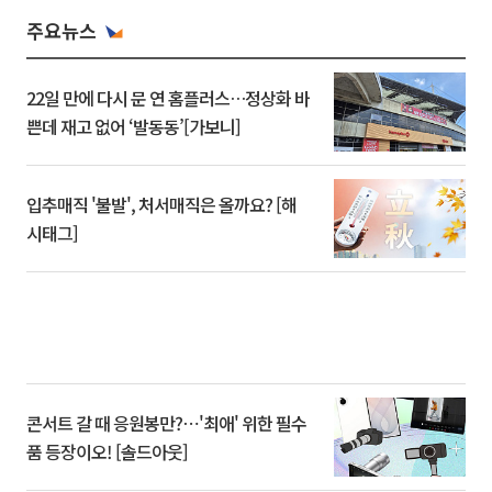
주요뉴스
22일 만에 다시 문 연 홈플러스…정상화 바
쁜데 재고 없어 ‘발동동’[가보니]
입추매직 '불발', 처서매직은 올까요? [해
시태그]
콘서트 갈 때 응원봉만?⋯'최애' 위한 필수
품 등장이오! [솔드아웃]