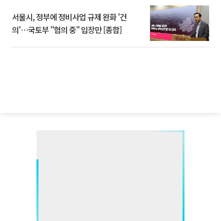
서울시, 정부에 정비사업 규제 완화 '건
의'⋯국토부 "협의 중" 입장만 [종합]