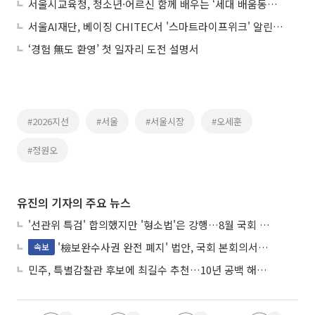
서울시교육청, 청소년·어르신 함께 배우는 ‘세대 배움동행’ 운영
서울AI재단, 베이징 CHITEC서 '스마트라이프위크' 알린다… 글로벌 네트워크 확대
‘경험 無도 환영’ 첫 일자리 도전 설명서
#2026지선
#서울
#서울시장
#오세훈
#정원오
유진의 기자의 주요 뉴스
'선관위 특검' 합의했지만 '형소법'은 강행…8월 국회 '입법 2차전' 예고
'檢보완수사권 완전 폐지' 법안, 국회 본회의서 민주당 주도 통과
속보
민주, 특별감찰관 후보에 최길수 추천…10년 공백 해소 속도