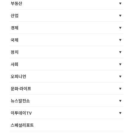
부동산
산업
경제
국제
정치
사회
오피니언
문화·라이프
뉴스발전소
이투데이TV
스페셜리포트