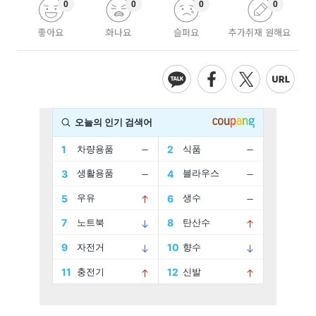
0
0
0
0
좋아요
화나요
슬퍼요
추가취재 원해요