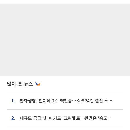
많이 본 뉴스
한화생명, 젠지에 2-1 역전승⋯KeSPA컵 결선 스테이지 2 직행
1.
대규모 공급 ‘최후 카드’ 그린벨트⋯관건은 ‘속도’ [주택공급 승부수의 조건]
2.