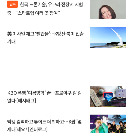
한국 드론기술, 우크라 전장서 시험
단독
중…“스타트업 여러 곳 참여”
美 미사일 재고 ‘빨간불’…K방산 북미 진출
기대
KBO 폭염 '여름방학' 끝…프로야구 갈 길
멀다 [해시태그]
빅뱅 컴백하고 튜이드 데뷔하고⋯K팝 '몇
세대'세요? [엔터로그]