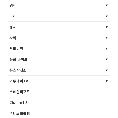
경제
국제
정치
사회
오피니언
문화·라이프
뉴스발전소
이투데이TV
스페셜리포트
Channel 5
위너스IR클럽