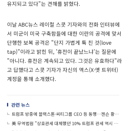
유지되고 있다"는 견해를 밝혔다.
이날 ABC뉴스 레이철 스콧 기자와의 전화 인터뷰에
서 미군이 미국 구축함들에 대한 이란의 공격에 맞서
단행한 보복 공격은 "단지 가볍게 툭 친 것(love
tap)"이라고 밝힌 뒤, '휴전이 끝났느냐'는 질문에
"아니다. 휴전은 계속되고 있다. 그것은 유효하다"라
고 답했다고 스콧 기자가 자신의 엑스(X·옛 트위터)
계정을 통해 소개했다.
관련 뉴스
트럼프 방중에 블랙스톤·씨티그룹 CEO 등 동행…젠슨 황 “초대받으면 큰 영광”
美 무역법원 "상호관세 대체했던 10% 트럼프 관세 역시 위법"⋯정권에 타격