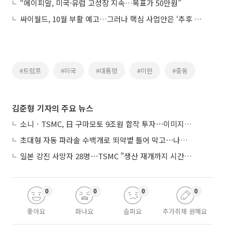
“에이피알, 미국·유럽 고성장 지속…목표가 50만원”
싸이월드, 10월 부활 예고…그러나 핵심 사업안은 ‘추후 공개’
#트럼프
#미국
#대통령
#이란
#중동
김준형 기자의 주요 뉴스
소니ㆍTSMC, 日 구마모토 9조원 합작 투자⋯이미지 센서 반도체 양산
초대형 자동 파라솔 수백개로 뙤약볕 틀어 막고⋯나라별 폭염 생존법
일본 강진 사망자 28명⋯TSMC "생산 재개까지 시간 필요해"
0
0
0
0
좋아요
화나요
슬퍼요
추가취재 원해요