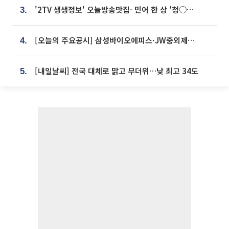
'2TV 생생정보' 오늘방송맛집- 민어 한 상 '청○○○' vs 전복 한 상 '명○'
3.
[오늘의 주요공시] 삼성바이오에피스·JW중외제약·한미반도체·SK바이오사이언스 등
4.
[내일날씨] 전국 대체로 맑고 무더위…낮 최고 34도
5.