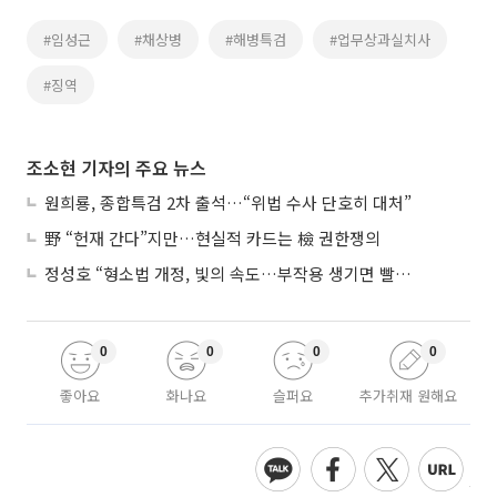
#임성근
#채상병
#해병특검
#업무상과실치사
#징역
조소현 기자의 주요 뉴스
원희룡, 종합특검 2차 출석…“위법 수사 단호히 대처”
野 “헌재 간다”지만…현실적 카드는 檢 권한쟁의
정성호 “형소법 개정, 빛의 속도…부작용 생기면 빨리 고쳐야”
0
0
0
0
좋아요
화나요
슬퍼요
추가취재 원해요