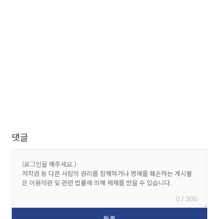
댓글
0 / 300