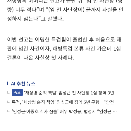
채상병의 어머니는 선고가 끝난 뒤 “임 전 사단장 (형
량) 너무 적다”며 “(임 전 사단장이) 끝까지 과실을 인
정하지 않는다”고 말했다.
이번 선고는 이명현 특검팀이 출범한 후 처음으로 재
판에 넘긴 사건이자, 해병특검 본류 사건 가운데 1심
결론이 나온 사실상 첫 사례다.
AI 추천 뉴스
‘채상병 순직 책임’ 임성근 전 사단장 1심 징역 3년
속보
특검, ‘채상병 순직 책임’ 임성근에 징역 5년 구형…“안전조치 전혀 안 해”
‘임성근·이종호 식사 진술’ 배우 박성웅, 법정서 “임성근 알지 못해”