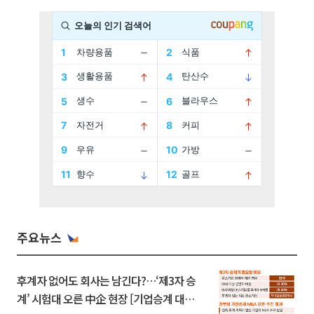
주요뉴스
후계자 없어도 회사는 남긴다?…‘제3자 승
계’ 시험대 오른 中企 현장 [기업승계 대전