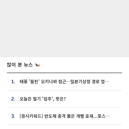
많이 본 뉴스
태풍 '돌핀' 오키나와 접근…일본기상청 경로 업데이트
1.
오늘은 절기 '입추', 뜻은?
2.
[증시키워드] 반도체 충격 뚫은 개별 호재...포스코퓨처엠·에코프로·한화솔루션 '눈길'
3.