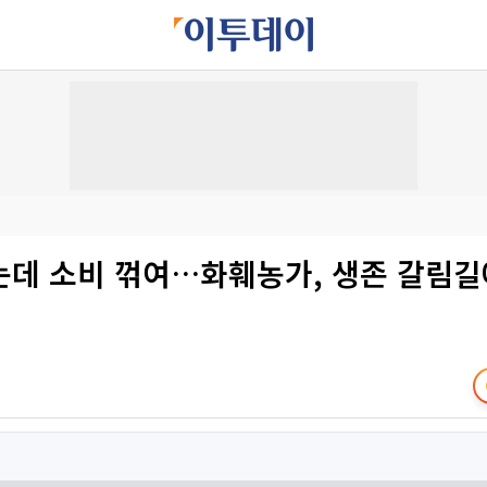
는데 소비 꺾여…화훼농가, 생존 갈림길