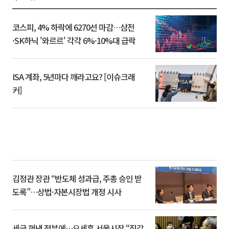
코스피, 4% 하락에 6270선 마감…삼전
·SK하닉 '와르르' 각각 6%·10%대 급락
ISA 계좌, 5년마다 깨라고요? [이슈크래
커]
김정관 장관 “반도체 성과급, 주총 승인 받
도록”…상법·자본시장법 개정 시사
세금 꺼낸 정부에…오세훈 서울시장 “집값