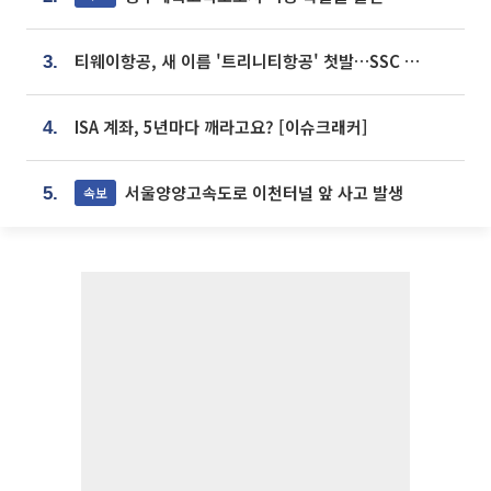
티웨이항공, 새 이름 '트리니티항공' 첫발…SSC 전략 본격화
3.
ISA 계좌, 5년마다 깨라고요? [이슈크래커]
4.
서울양양고속도로 이천터널 앞 사고 발생
속보
5.