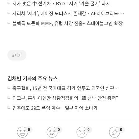
저가 벗은 中 전기차…BYDㆍ지커 ‘기술 굴기’ 과시
지리차 ‘지커’, 베이징 모터쇼서 존재감…AI·하이브리드·럭셔리 3축 전략
블랙록 토큰화 MMF, 유럽 시장 진출∙∙∙스테이블코인 확장
#지커
김채빈 기자의 주요 뉴스
축구협회, 15년 전 국가대표 경기 앞두고 외국인 심판에 ‘성접대’
외교부, 홍해·아덴만 상황점검회의 "韓 선박 안전 총력“
입추에도 39도 폭염 계속…일부 지역 소나기
0
0
0
0