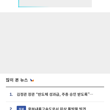
많이 본 뉴스
김정관 장관 “반도체 성과급, 주총 승인 받도록”…상법·자본시장법 개정 시사
1.
중부내륙고속도로서 미상 폭발물 발견
속보
2.