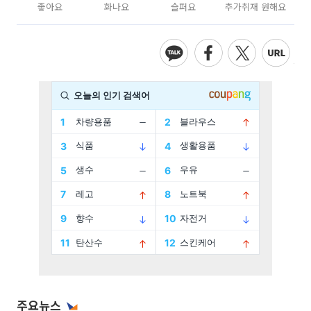
좋아요
화나요
슬퍼요
추가취재 원해요
주요뉴스