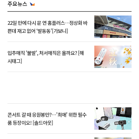
주요뉴스
22일 만에 다시 문 연 홈플러스…정상화 바
쁜데 재고 없어 ‘발동동’[가보니]
입추매직 '불발', 처서매직은 올까요? [해
시태그]
콘서트 갈 때 응원봉만?⋯'최애' 위한 필수
품 등장이오! [솔드아웃]