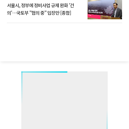
서울시, 정부에 정비사업 규제 완화 '건
의'⋯국토부 "협의 중" 입장만 [종합]