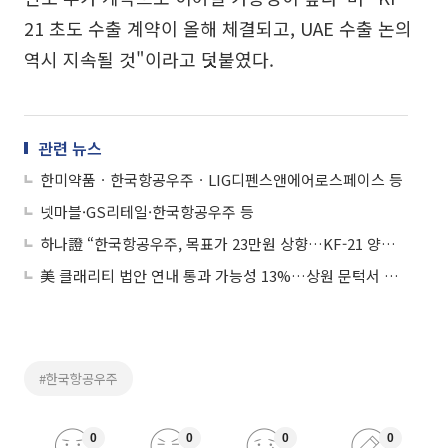
21 초도 수출 계약이 올해 체결되고, UAE 수출 논의
역시 지속될 것"이라고 덧붙였다.
관련 뉴스
한미약품ㆍ한국항공우주ㆍLIG디펜스앤에어로스페이스 등
넷마블·GS리테일·한국항공우주 등
하나證 “한국항공우주, 목표가 23만원 상향…KF-21 양산 본격화”
美 클래리티 법안 연내 통과 가능성 13%…상원 문턱서 제동
#한국항공우주
0
0
0
0