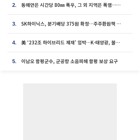
동해안은 시간당 80㎜ 폭우, 그 외 지역은 폭염…‘극과 극 날씨’
2.
SK하이닉스, 분기배당 375원 확정…주주환원책 9월로 앞당겨 발표
3.
美 ‘232조 하이브리드 제재’ 임박…K-태양광, 불확실성 털고 날개 다나
4.
이남오 함평군수, 군공항 소음피해 함평 보상 요구
5.