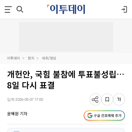
이투데이
정치
국회/정당
개헌안, 국힘 불참에 투표불성립…
8일 다시 표결
입력 2026-05-07 17:00
윤혜원 기자
구글 선호매체 추가