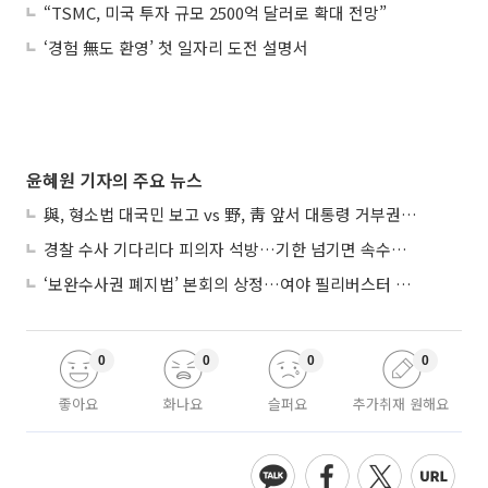
“TSMC, 미국 투자 규모 2500억 달러로 확대 전망”
‘경험 無도 환영’ 첫 일자리 도전 설명서
윤혜원 기자의 주요 뉴스
與, 형소법 대국민 보고 vs 野, 靑 앞서 대통령 거부권 촉구
경찰 수사 기다리다 피의자 석방…기한 넘기면 속수무책
‘보완수사권 폐지법’ 본회의 상정…여야 필리버스터 대치
0
0
0
0
좋아요
화나요
슬퍼요
추가취재 원해요