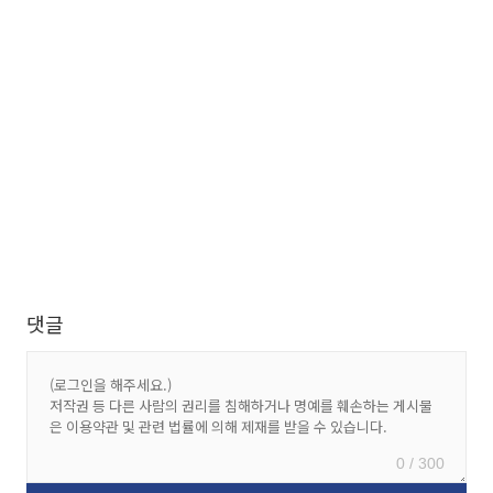
댓글
0 / 300