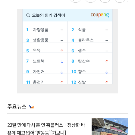
주요뉴스
22일 만에 다시 문 연 홈플러스…정상화 바
쁜데 재고 없어 ‘발동동’[가보니]