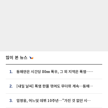
많이 본 뉴스
동해안은 시간당 80㎜ 폭우, 그 외 지역은 폭염…‘극과 극 날씨’
1.
[내일 날씨] 폭염 한풀 꺾여도 무더위 계속⋯동해안 이틀 연속 비
2.
임영웅, 어느덧 데뷔 10주년⋯"가진 것 없던 시절, 내 앞엔 20명의 팬뿐"
3.