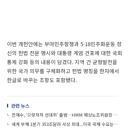
이번 개헌안에는 부마민주항쟁과 5·18민주화운동 정
신의 헌법 전문 명시와 대통령 계엄 건포에 대한 국회
통제 강화 등의 내용이 담겼다. 지역 간 균형발전을
위한 국가 의무를 구체화하고 헌법 명칭을 한자에서
한글로 바꾸는 조항도 포함됐다.
관련 뉴스
전재수, ‘으랏차차 선대위’ 출범…HMM 해상노조위원장 등 합류
세계 부채 1분기 353조달러 사상 최대...미국 국채 수요는 정체