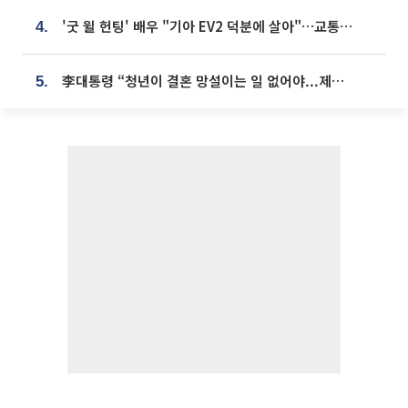
'굿 윌 헌팅' 배우 "기아 EV2 덕분에 살아"…교통사고 후 안전성 극찬
4.
李대통령 “청년이 결혼 망설이는 일 없어야...제도상 불이익 조사”
5.