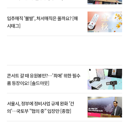
입추매직 '불발', 처서매직은 올까요? [해
시태그]
콘서트 갈 때 응원봉만?⋯'최애' 위한 필수
품 등장이오! [솔드아웃]
서울시, 정부에 정비사업 규제 완화 '건
의'⋯국토부 "협의 중" 입장만 [종합]