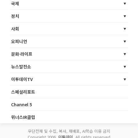
국제
정치
사회
오피니언
문화·라이프
뉴스발전소
이투데이TV
스페셜리포트
Channel 5
위너스IR클럽
무단전재 및 수집, 복사, 재배포, AI학습 이용 금지
Copyright 2006.
이투데이
. All rights reserved