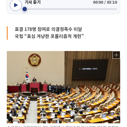
기사 듣기
00:00 / 03:10
표결 178명 참여로 의결정족수 미달
국힘 “표심 겨냥한 포퓰리즘적 개헌”