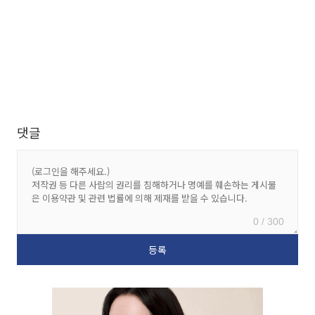
댓글
0 / 300