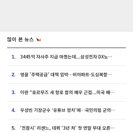
많이 본 뉴스
3445억 자사주 지급 마쳤는데...삼성전자 DX노조, 뒤늦은 '떼쓰기 집회'
1.
영끌 '주택공급' 대책 임박⋯비아파트·도심복합까지 총동원
2.
이란 “호르무즈 새 항로 합의 매우 근접...미국 배상 먼저”
3.
우성빈 기장군수 ‘유튜브 정치’에…국민의힘 군의원들 집단 반발
4.
'전참시' 리센느, 데뷔 '3년 차' 첫 연말 무대 오른다⋯"그동안 섭외 안 와"
5.