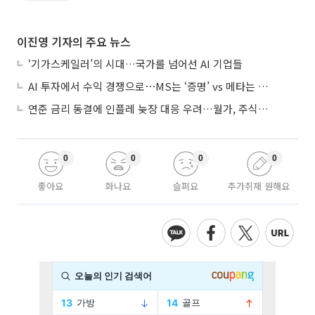
이진영 기자의 주요 뉴스
‘기가스케일러’의 시대…국가를 넘어선 AI 기업들
AI 투자에서 수익 경쟁으로⋯MS는 ‘증명’ vs 메타는 ‘숙제’
연준 금리 동결에 인플레 늦장 대응 우려…월가, 주식도 채권도 던졌다
0
0
0
0
좋아요
화나요
슬퍼요
추가취재 원해요