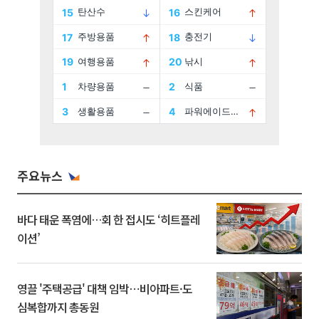
주요뉴스
바다 태운 폭염에…회 한 접시도 ‘히트플레
이션’
영끌 '주택공급' 대책 임박⋯비아파트·도
심복합까지 총동원