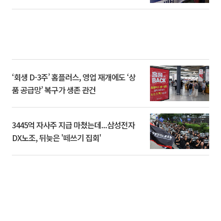
‘회생 D-3주’ 홈플러스, 영업 재개에도 ‘상
품 공급망’ 복구가 생존 관건
3445억 자사주 지급 마쳤는데...삼성전자
DX노조, 뒤늦은 '떼쓰기 집회'