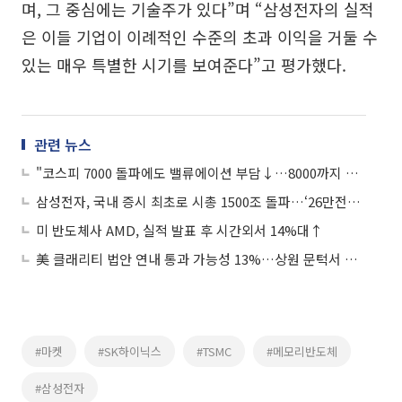
며, 그 중심에는 기술주가 있다”며 “삼성전자의 실적
은 이들 기업이 이례적인 수준의 초과 이익을 거둘 수
있는 매우 특별한 시기를 보여준다”고 평가했다.
관련 뉴스
"코스피 7000 돌파에도 밸류에이션 부담↓…8000까지 상승 여력 충분"
삼성전자, 국내 증시 최초로 시총 1500조 돌파…‘26만전자’ 시대 도래
미 반도체사 AMD, 실적 발표 후 시간외서 14%대↑
美 클래리티 법안 연내 통과 가능성 13%…상원 문턱서 제동
#마켓
#SK하이닉스
#TSMC
#메모리반도체
#삼성전자