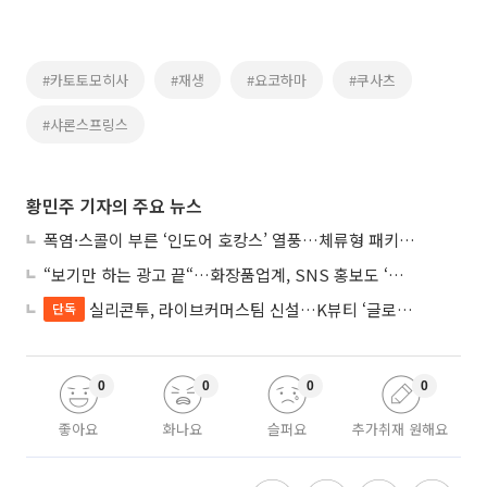
#카토토모히사
#재생
#요코하마
#쿠사츠
#샤론스프링스
황민주 기자의 주요 뉴스
폭염·스콜이 부른 ‘인도어 호캉스’ 열풍…체류형 패키지 뜬다
“보기만 하는 광고 끝“…화장품업계, SNS 홍보도 ‘참여형 콘텐츠’로 변모
실리콘투, 라이브커머스팀 신설…K뷰티 ‘글로벌 판매망’ 확대
단독
0
0
0
0
좋아요
화나요
슬퍼요
추가취재 원해요