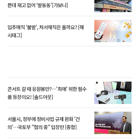
쁜데 재고 없어 ‘발동동’[가보니]
입추매직 '불발', 처서매직은 올까요? [해
시태그]
콘서트 갈 때 응원봉만?⋯'최애' 위한 필수
품 등장이오! [솔드아웃]
서울시, 정부에 정비사업 규제 완화 '건
의'⋯국토부 "협의 중" 입장만 [종합]