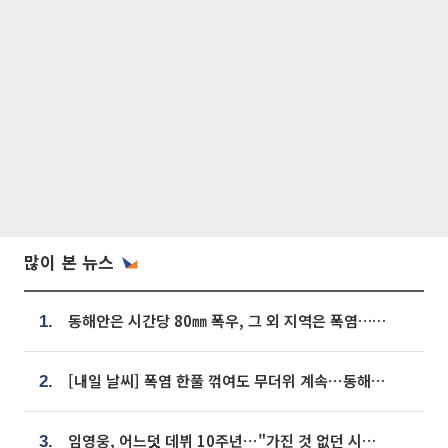
많이 본 뉴스
동해안은 시간당 80㎜ 폭우, 그 외 지역은 폭염…‘극과 극 날씨’
1.
[내일 날씨] 폭염 한풀 꺾여도 무더위 계속⋯동해안 이틀 연속 비
2.
임영웅, 어느덧 데뷔 10주년⋯"가진 것 없던 시절, 내 앞엔 20명의 팬뿐"
3.