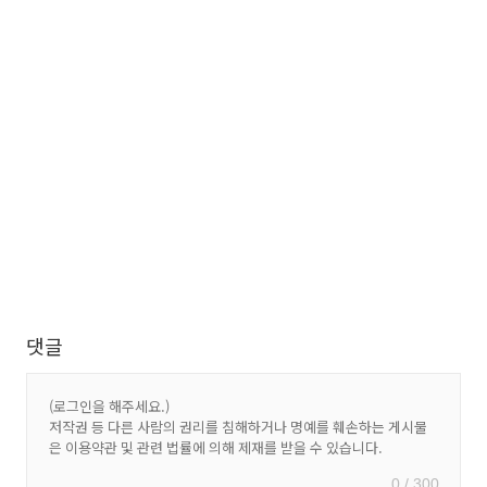
댓글
0 / 300