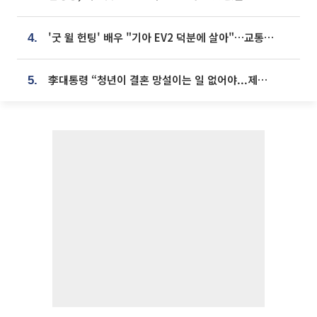
'굿 윌 헌팅' 배우 "기아 EV2 덕분에 살아"…교통사고 후 안전성 극찬
4.
李대통령 “청년이 결혼 망설이는 일 없어야...제도상 불이익 조사”
5.