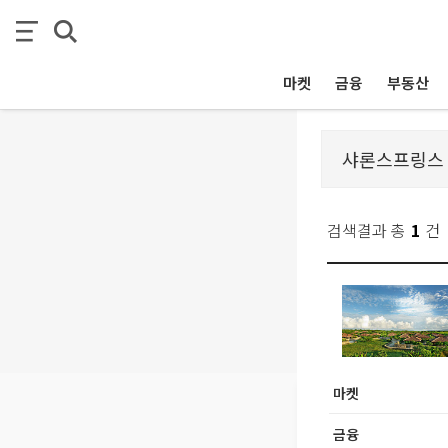
마켓
금융
부동산
검색결과 총
1
건
마켓
금융