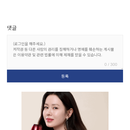
댓글
0 / 300