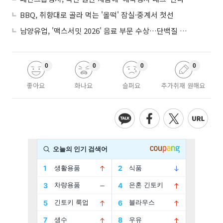
BBQ, 취향대로 골라 먹는 '올떡' 잠실·중계서 첫선
남양유업, '맥스서밋 2026' 음료 부문 수상…단백질 음료 거래액 158%↑
0
0
0
0
좋아요
화나요
슬퍼요
추가취재 원해요