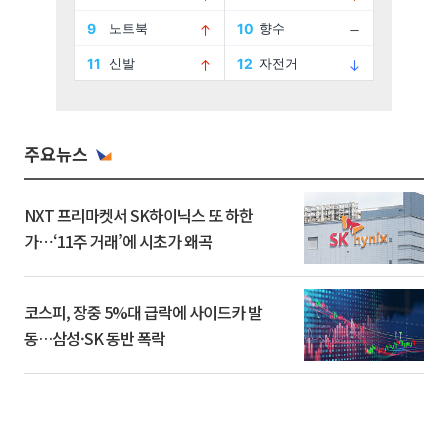
주요뉴스
NXT 프리마켓서 SK하이닉스 또 하한
가⋯‘11주 거래’에 시초가 왜곡
코스피, 장중 5%대 급락에 사이드카 발
동…삼성·SK 동반 폭락