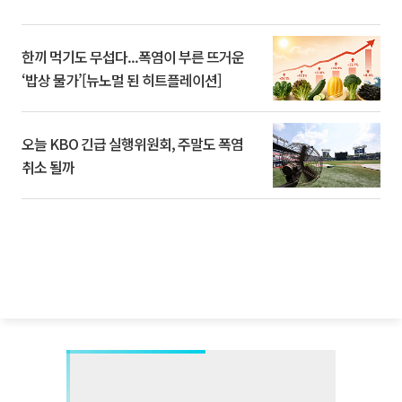
한끼 먹기도 무섭다...폭염이 부른 뜨거운
‘밥상 물가’[뉴노멀 된 히트플레이션]
오늘 KBO 긴급 실행위원회, 주말도 폭염
취소 될까