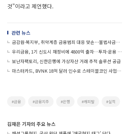
것”이라고 제언했다.
관련 뉴스
금감원·복지부, 취약계층 금융범죄 대응 맞손⋯불법사금융 원스톱 지원
우리금융, 1기 신도시 재정비에 4800억 출자…투자·운용 전방위 참여
보난자팩토리, 신한은행에 가상자산 거래 추적 솔루션 공급
마스터카드, BVNK 18억 달러 인수로 스테이블코인 사업 본격 확장
#금융
#금융지주
#은행
#캐피탈
#실적
김재은 기자의 주요 뉴스
패션그룹형지, 국산 원단 제품에 '애국형지 태그' 단다