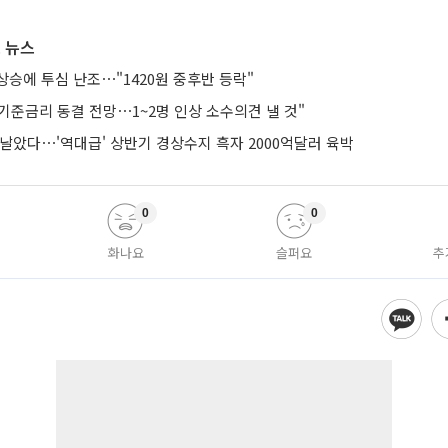
 뉴스
승에 투심 난조⋯"1420원 중후반 등락"
기준금리 동결 전망⋯1~2명 인상 소수의견 낼 것"
날았다⋯'역대급' 상반기 경상수지 흑자 2000억달러 육박
0
0
화나요
슬퍼요
추