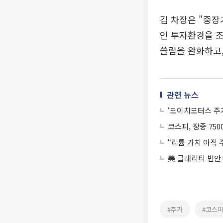
김 차장은 "중장
인 투자환경을 조
쏠림을 완화하고,
관련 뉴스
‘도이치모터스 주가
코스피, 장중 75
“리튬 가치 아직 
美 클래리티 법안
#주가
#코스