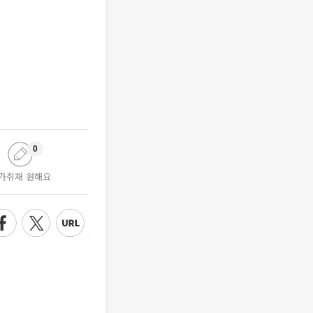
0
가취재 원해요