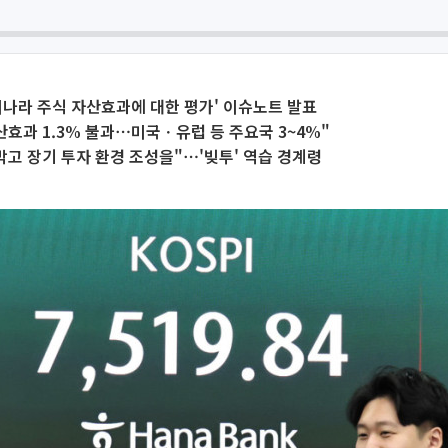
우리나라 주식 자산효과에 대한 평가' 이슈노트 발표
산효과 1.3% 불과⋯미국ㆍ유럽 등 주요국 3~4%"
막고 장기 투자 환경 조성을"⋯'빚투' 역습 경계령