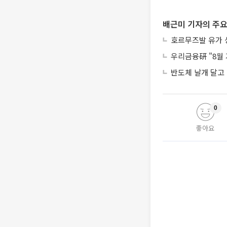
배근미 기자의 주요
호르무즈발 유가 상
우리금융硏 "8월 
반도체 날개 달고 
0
좋아요