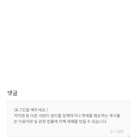
댓글
0 / 300