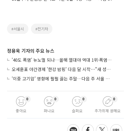
#서울시
#전기차
정용욱 기자의 주요 뉴스
'40도 폭염' 뉴노멀 되나…올해 열대야 역대 1위·폭염일수 평년 3배 넘어
오세훈표 야간경제 '한강 밤핑' 다음 달 시작⋯"새 성장동력 만들 것"
'이중 고기압' 영향에 펄펄 끓는 주말…다음 주 서울 포함 서쪽이 더 덥다
0
0
0
0
좋아요
화나요
슬퍼요
추가취재 원해요