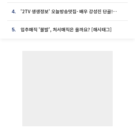
'2TV 생생정보' 오늘방송맛집- 배우 강성진 단골! 쌀국수ㆍ푸팟퐁 커리 맛집 '블○○○'
4.
입추매직 '불발', 처서매직은 올까요? [해시태그]
5.