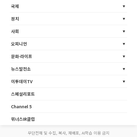
국제
정치
사회
오피니언
문화·라이프
뉴스발전소
이투데이TV
스페셜리포트
Channel 5
위너스IR클럽
무단전재 및 수집, 복사, 재배포, AI학습 이용 금지