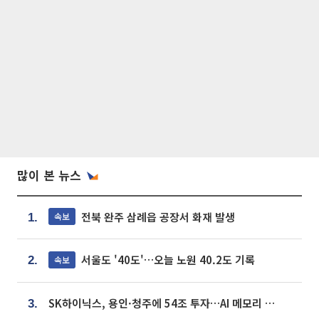
많이 본 뉴스
전북 완주 삼례읍 공장서 화재 발생
속보
1.
서울도 '40도'…오늘 노원 40.2도 기록
속보
2.
SK하이닉스, 용인·청주에 54조 투자…AI 메모리 생산기지 키운다
3.