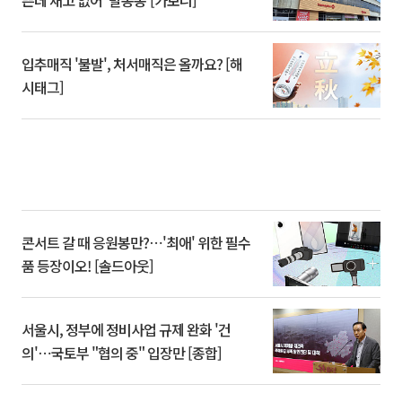
쁜데 재고 없어 ‘발동동’[가보니]
입추매직 '불발', 처서매직은 올까요? [해
시태그]
콘서트 갈 때 응원봉만?⋯'최애' 위한 필수
품 등장이오! [솔드아웃]
서울시, 정부에 정비사업 규제 완화 '건
의'⋯국토부 "협의 중" 입장만 [종합]