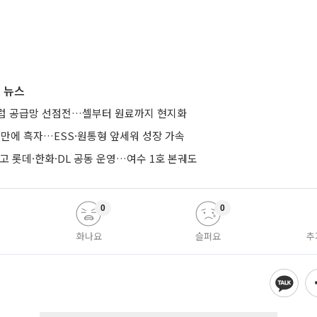
 뉴스
유럽 공급망 선점전…셀부터 원료까지 현지화
기 만에 흑자…ESS·원통형 앞세워 성장 가속
줄이고 롯데·한화·DL 공동 운영…여수 1호 본궤도
0
0
화나요
슬퍼요
추