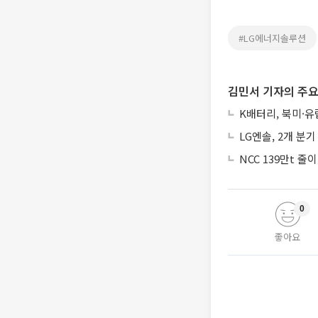
#LG에너지솔루션
김민서 기자의 주요
K배터리, 북미·
LG엔솔, 2개 분
NCC 139만t 
0
좋아요