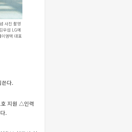
념 사진 촬영
김우섭 LG에
에이엠텍 대표
힘쓴다.
보호 지원 △인력
다.