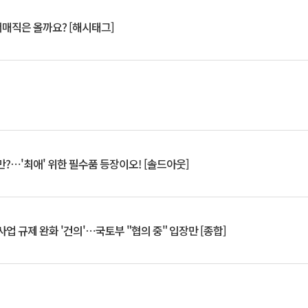
서매직은 올까요? [해시태그]
?⋯'최애' 위한 필수품 등장이오! [솔드아웃]
업 규제 완화 '건의'⋯국토부 "협의 중" 입장만 [종합]