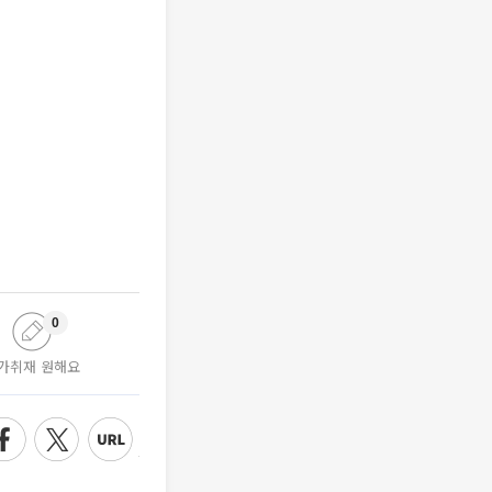
0
가취재 원해요