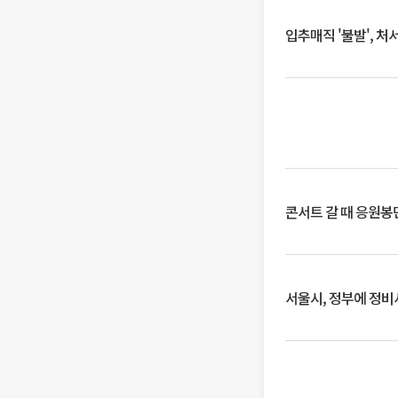
입추매직 '불발', 처
콘서트 갈 때 응원봉만
서울시, 정부에 정비사