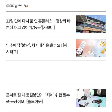
주요뉴스
22일 만에 다시 문 연 홈플러스…정상화 바
쁜데 재고 없어 ‘발동동’[가보니]
입추매직 '불발', 처서매직은 올까요? [해
시태그]
콘서트 갈 때 응원봉만?⋯'최애' 위한 필수
품 등장이오! [솔드아웃]