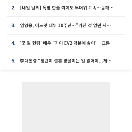
[내일 날씨] 폭염 한풀 꺾여도 무더위 계속⋯동해안 이틀 연속 비
2.
임영웅, 어느덧 데뷔 10주년⋯"가진 것 없던 시절, 내 앞엔 20명의 팬뿐"
3.
'굿 윌 헌팅' 배우 "기아 EV2 덕분에 살아"…교통사고 후 안전성 극찬
4.
李대통령 “청년이 결혼 망설이는 일 없어야...제도상 불이익 조사”
5.