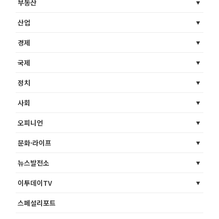
부동산
산업
경제
국제
정치
사회
오피니언
문화·라이프
뉴스발전소
이투데이TV
스페셜리포트