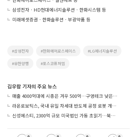
삼성전자ㆍHD현대에너지솔루션ㆍ한화시스템 등
미래에셋증권ㆍ한화솔루션ㆍ부광약품 등
#삼성전자
#한화에어로스페이스
#LG에너지솔루션
#유한양행
#포스코퓨처엠
김우람 기자의 주요 뉴스
매출 4000억대에 시총은 겨우 500억…구영테크 낮은 몸값에 저가 승계 마무리
라온로보틱스, 국내 유일 차세대 반도체 공정 로봇 개발 ‘고객사 테스트 진행’
신성에스티, 2300억 규모 미국법인 가동 초읽기…북미 ESS 공략 본격화