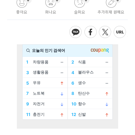
0
0
0
0
좋아요
화나요
슬퍼요
추가취재 원해요