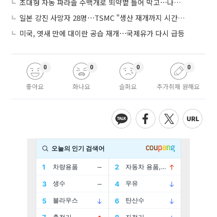
초대형 자동 파라솔 수백개로 뙤약볕 틀어 막고⋯나라별 폭염 생존법
일본 강진 사망자 28명⋯TSMC "생산 재개까지 시간 필요해"
미국, 엿새 만에 대이란 공습 재개⋯국제유가 다시 급등
0
0
0
0
좋아요
화나요
슬퍼요
추가취재 원해요