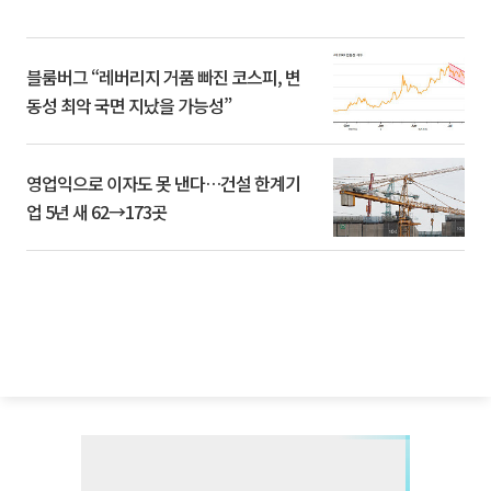
블룸버그 “레버리지 거품 빠진 코스피, 변
동성 최악 국면 지났을 가능성”
영업익으로 이자도 못 낸다…건설 한계기
업 5년 새 62→173곳