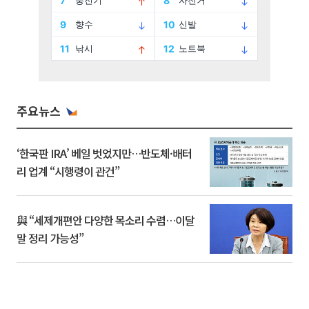
주요뉴스
‘한국판 IRA’ 베일 벗었지만…반도체·배터
리 업계 “시행령이 관건”
與 “세제개편안 다양한 목소리 수렴…이달
말 정리 가능성”