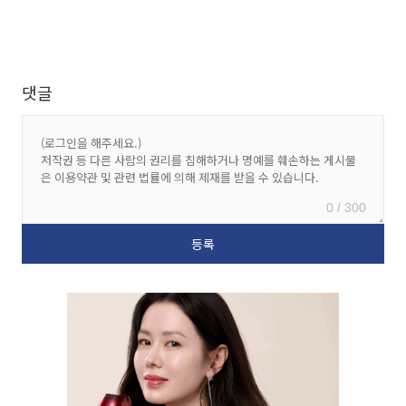
댓글
0 / 300