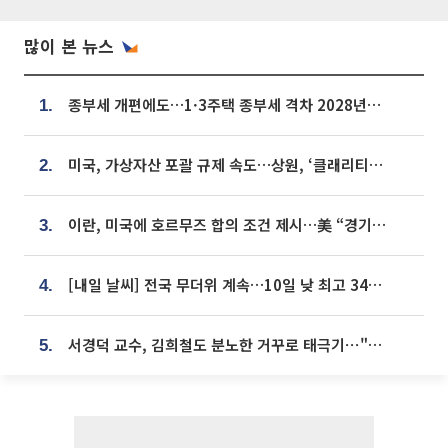
많이 본 뉴스
종부세 개편에도…1·3주택 종부세 격차 2028년부터 확대
1.
미국, 가상자산 포괄 규제 속도…상원, ‘클래리티법’ 9월 절차투표 추진
2.
이란, 미국에 호르무즈 합의 조건 제시…美 “경기 아직 안 끝나” [종합]
3.
[내일 날씨] 전국 무더위 계속…10일 낮 최고 34도 육박
4.
서경덕 교수, 김희철도 분노한 거꾸로 태극기⋯"엉터리는 아냐, 아쉬울 뿐"
5.