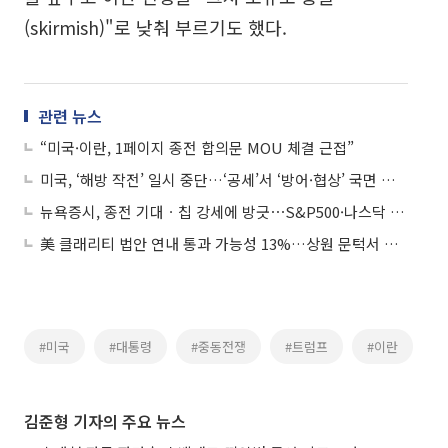
(skirmish)"로 낮춰 부르기도 했다.
관련 뉴스
“미국·이란, 1페이지 종전 합의문 MOU 체결 근접”
미국, ‘해방 작전’ 일시 중단…‘공세’서 ‘방어·협상’ 국면 전환
뉴욕증시, 종전 기대ㆍ칩 강세에 방긋⋯S&P500·나스닥 최고치
美 클래리티 법안 연내 통과 가능성 13%…상원 문턱서 제동
#미국
#대통령
#중동전쟁
#트럼프
#이란
김준형 기자의 주요 뉴스