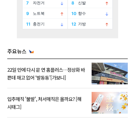
주요뉴스
22일 만에 다시 문 연 홈플러스…정상화 바
쁜데 재고 없어 ‘발동동’[가보니]
입추매직 '불발', 처서매직은 올까요? [해
시태그]