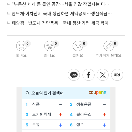
“부동산 세제 큰 틀엔 공감⋯서울 집값 잡힐지는 미지수”
반도체·이차전지 국내 생산하면 세액공제…생산적금융 ISA 신설
태양광ㆍ반도체 전략품목⋯국내 생산 기업 세금 깎아준다
0
0
0
0
좋아요
화나요
슬퍼요
추가취재 원해요