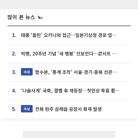
많이 본 뉴스
태풍 '돌핀' 오키나와 접근…일본기상청 경로 업데이트
1.
빅뱅, 20주년 기념 '새 뱅봉' 선보인다⋯콘서트 앞두고 팝업 개최
2.
합수본, '통계 조작' 서울·경기·충북 선관위 등 추가 압수수색
속보
3.
‘나솔사계’ 국화, 결별 후 재등장⋯첫인상 투표 휩쓸고 ‘인기녀’ 등극
4.
전북 완주 삼례읍 공장서 화재 발생
속보
5.