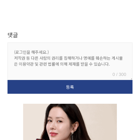
댓글
0 / 300