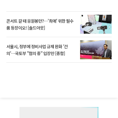
콘서트 갈 때 응원봉만?⋯'최애' 위한 필수
품 등장이오! [솔드아웃]
서울시, 정부에 정비사업 규제 완화 '건
의'⋯국토부 "협의 중" 입장만 [종합]