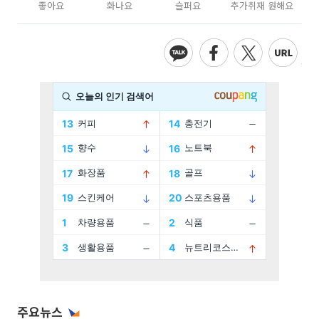
좋아요
화나요
슬퍼요
추가취재 원해요
주요뉴스