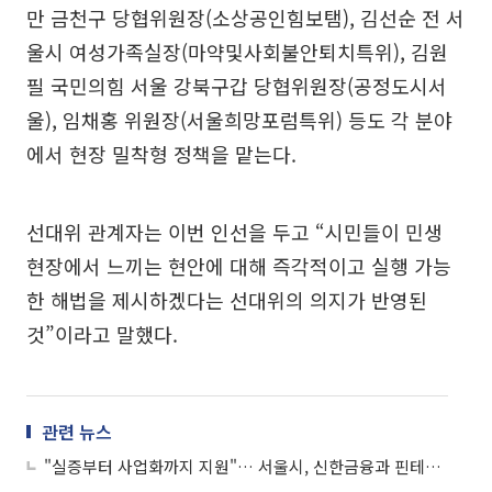
만 금천구 당협위원장(소상공인힘보탬), 김선순 전 서
울시 여성가족실장(마약및사회불안퇴치특위), 김원
필 국민의힘 서울 강북구갑 당협위원장(공정도시서
울), 임채홍 위원장(서울희망포럼특위) 등도 각 분야
에서 현장 밀착형 정책을 맡는다.
선대위 관계자는 이번 인선을 두고 “시민들이 민생
현장에서 느끼는 현안에 대해 즉각적이고 실행 가능
한 해법을 제시하겠다는 선대위의 의지가 반영된
것”이라고 말했다.
관련 뉴스
"실증부터 사업화까지 지원"… 서울시, 신한금융과 핀테크 스타트업 발굴