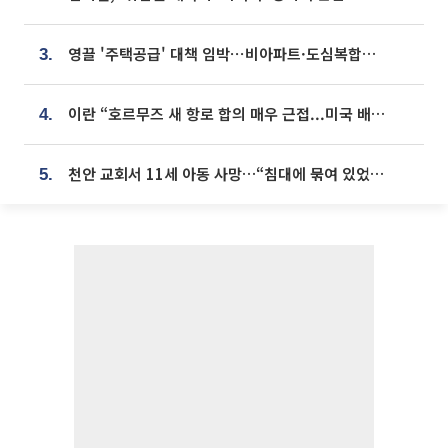
영끌 '주택공급' 대책 임박⋯비아파트·도심복합까지 총동원
3.
이란 “호르무즈 새 항로 합의 매우 근접...미국 배상 먼저”
4.
천안 교회서 11세 아동 사망…“침대에 묶여 있었다” 진술 확보
5.