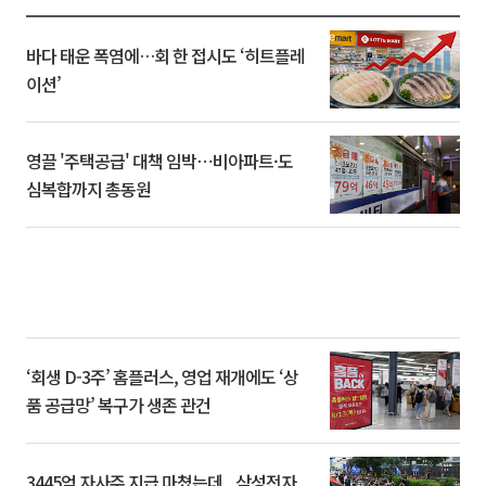
바다 태운 폭염에…회 한 접시도 ‘히트플레
이션’
영끌 '주택공급' 대책 임박⋯비아파트·도
심복합까지 총동원
‘회생 D-3주’ 홈플러스, 영업 재개에도 ‘상
품 공급망’ 복구가 생존 관건
3445억 자사주 지급 마쳤는데...삼성전자