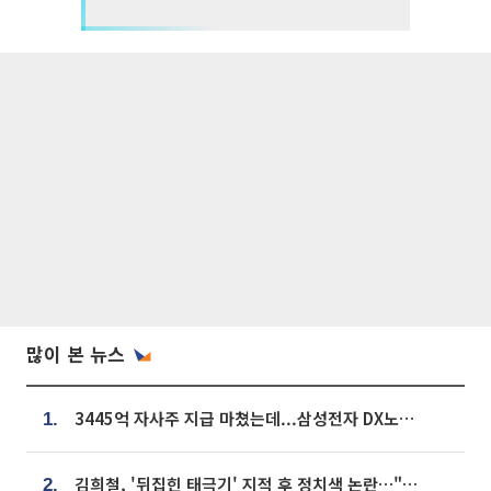
많이 본 뉴스
3445억 자사주 지급 마쳤는데...삼성전자 DX노조, 뒤늦은 '떼쓰기 집회'
1.
김희철, '뒤집힌 태극기' 지적 후 정치색 논란…"좌우 떠나 우리나라 국기"
2.