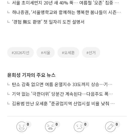
서울 초미세먼지 20년 새 40% 뚝… 여름철 '오존' 집중 관리 나선다
하나증권, ‘서울맹학교와 함께하는 행복한 봄나들이 시즌4’ 개최
‘경험 無도 환영’ 첫 일자리 도전 설명서
#2026지선
#서울
#오세훈
#선거
윤희성 기자의 주요 뉴스
탄소 감축 없으면 여름 온열지수 33도까지 상승⋯기상청, 2100년 미래전망
기약 없는 '극한더위' 당분간 계속된다⋯다음주도 폭염·열대야 지속
김용범 만난 오세훈 "준공업지역 산업시설 비율 낮춰 공급 늘려야"
0
0
0
0