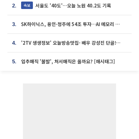
서울도 '40도'…오늘 노원 40.2도 기록
속보
2.
SK하이닉스, 용인·청주에 54조 투자…AI 메모리 생산기지 키운다
3.
'2TV 생생정보' 오늘방송맛집- 배우 강성진 단골! 쌀국수ㆍ푸팟퐁 커리 맛집 '블○○○'
4.
입추매직 '불발', 처서매직은 올까요? [해시태그]
5.