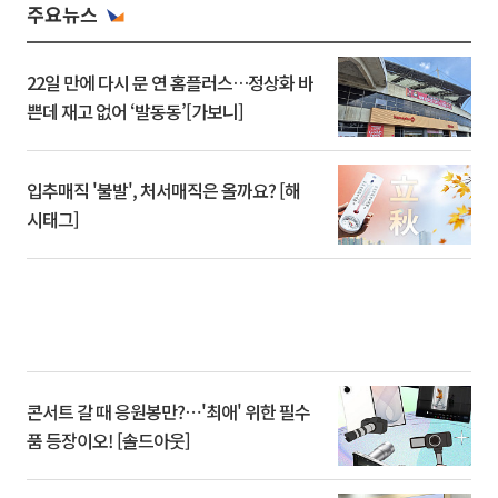
주요뉴스
22일 만에 다시 문 연 홈플러스…정상화 바
쁜데 재고 없어 ‘발동동’[가보니]
입추매직 '불발', 처서매직은 올까요? [해
시태그]
콘서트 갈 때 응원봉만?⋯'최애' 위한 필수
품 등장이오! [솔드아웃]