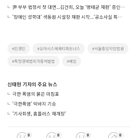
尹 부부 법정서 첫 대면...김건희, 오늘 ‘명태균 재판’ 증인 출석
'장애인 성학대' 색동원 시설장 재판 시작...'공소사실 특정' 공방
#민경민
#오아시스에쿼티파트너스
#서울중앙지방법원
#특정경제범죄가중처벌법
#배임
신태현 기자의 주요 뉴스
극한 폭염의 붉은 마침표
'극한폭염' 막바지 기승
'기사회생, 홈플러스 재개장'
0
0
0
0