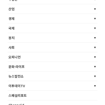
산업
경제
국제
정치
사회
오피니언
문화·라이프
뉴스발전소
이투데이TV
스페셜리포트
Channel 5