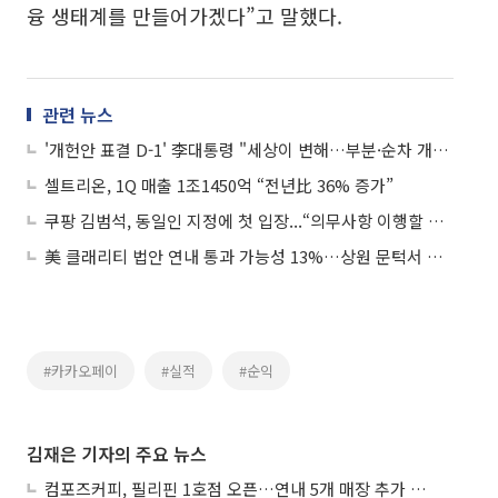
융 생태계를 만들어가겠다”고 말했다.
관련 뉴스
'개헌안 표결 D-1' 李대통령 "세상이 변해…부분·순차 개헌이 현실적"
셀트리온, 1Q 매출 1조1450억 “전년比 36% 증가”
쿠팡 김범석, 동일인 지정에 첫 입장...“의무사항 이행할 것, 실적 정상화 시간 필요”
美 클래리티 법안 연내 통과 가능성 13%…상원 문턱서 제동
#카카오페이
#실적
#순익
김재은 기자의 주요 뉴스
컴포즈커피, 필리핀 1호점 오픈…연내 5개 매장 추가 출점