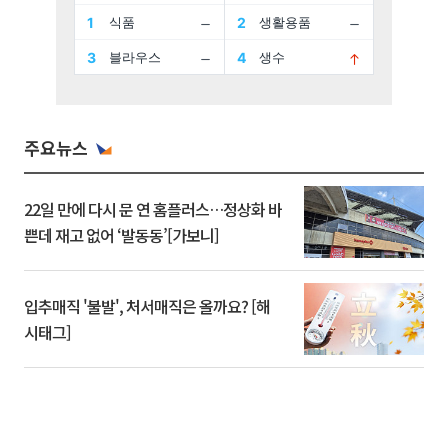
주요뉴스
22일 만에 다시 문 연 홈플러스…정상화 바
쁜데 재고 없어 ‘발동동’[가보니]
입추매직 '불발', 처서매직은 올까요? [해
시태그]