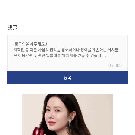
댓글
0 / 300