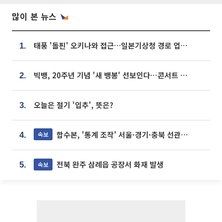
많이 본 뉴스
태풍 '돌핀' 오키나와 접근…일본기상청 경로 업데이트
1.
빅뱅, 20주년 기념 '새 뱅봉' 선보인다⋯콘서트 앞두고 팝업 개최
2.
오늘은 절기 '입추', 뜻은?
3.
합수본, '통계 조작' 서울·경기·충북 선관위 등 추가 압수수색
속보
4.
전북 완주 삼례읍 공장서 화재 발생
속보
5.