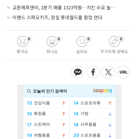
교촌에프앤비, 2분기 매출 1323억원…치킨 수요 늘며 4.9%↑
이랜드 스파오키즈, 잠실 롯데월드몰 팝업 연다
0
0
0
0
좋아요
화나요
슬퍼요
추가취재 원해요