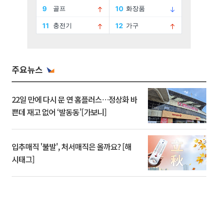
주요뉴스
22일 만에 다시 문 연 홈플러스…정상화 바
쁜데 재고 없어 ‘발동동’[가보니]
입추매직 '불발', 처서매직은 올까요? [해
시태그]