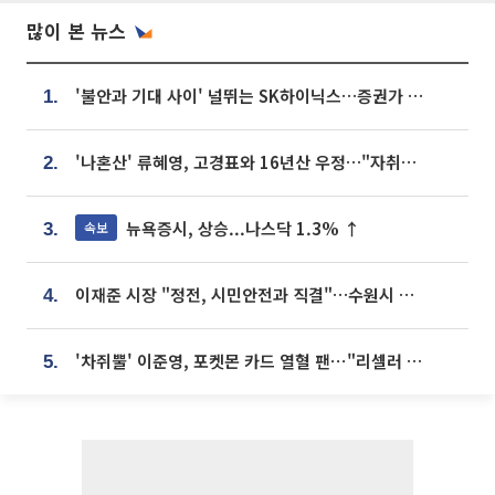
많이 본 뉴스
'불안과 기대 사이' 널뛰는 SK하이닉스…증권가 "HBM4·LTA 기반 펀터멘털 견고"
1.
'나혼산' 류혜영, 고경표와 16년산 우정…"자취방서 부모님과 마주쳐"
2.
뉴욕증시, 상승...나스닥 1.3% ↑
속보
3.
이재준 시장 "정전, 시민안전과 직결"…수원시 비상대응체계 가동
4.
'차쥐뿔' 이준영, 포켓몬 카드 열혈 팬⋯"리셀러 처단할 것"
5.