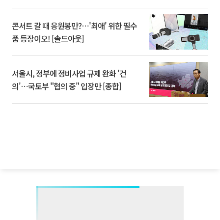
콘서트 갈 때 응원봉만?⋯'최애' 위한 필수
품 등장이오! [솔드아웃]
서울시, 정부에 정비사업 규제 완화 '건
의'⋯국토부 "협의 중" 입장만 [종합]