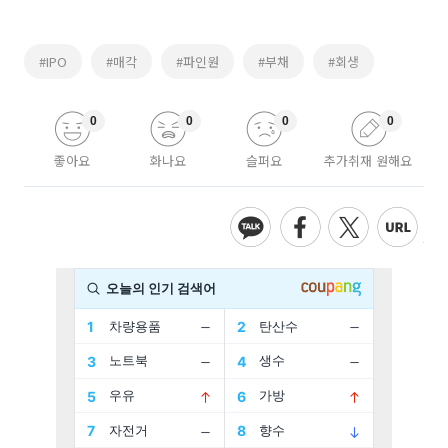
#IPO
#매각
#파인원
#부채
#회생
0
0
0
0
좋아요
화나요
슬퍼요
추가취재 원해요