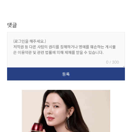
댓글
0 / 300