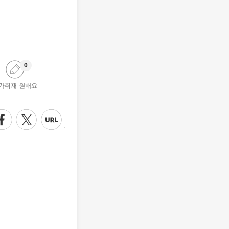
0
가취재 원해요