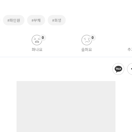
#파인원
#부채
#회생
0
0
화나요
슬퍼요
추