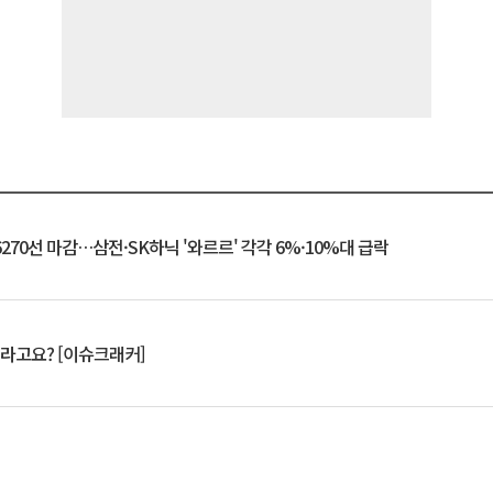
6270선 마감…삼전·SK하닉 '와르르' 각각 6%·10%대 급락
 깨라고요? [이슈크래커]