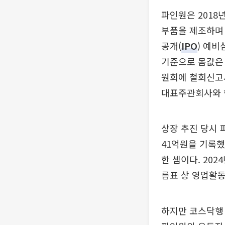
파인원은 2018
부품을 제조하며 
공개(
IPO
) 예비
기준으로 몸값은 
원회에 철회신고서
대표주관회사와 
상장 추진 당시 
41억원을 기록했다
한 셈이다. 202
름표 상 영업활동
하지만 코스닥행 