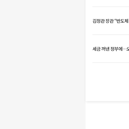
김정관 장관 “반도체
세금 꺼낸 정부에…오