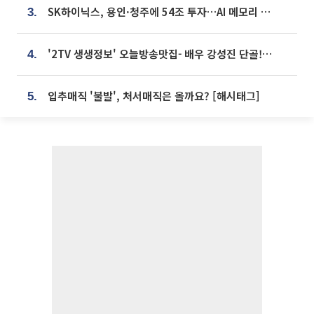
SK하이닉스, 용인·청주에 54조 투자…AI 메모리 생산기지 키운다
3.
'2TV 생생정보' 오늘방송맛집- 배우 강성진 단골! 쌀국수ㆍ푸팟퐁 커리 맛집 '블○○○'
4.
입추매직 '불발', 처서매직은 올까요? [해시태그]
5.