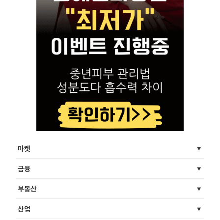
마켓
금융
부동산
산업