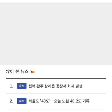
많이 본 뉴스
전북 완주 삼례읍 공장서 화재 발생
속보
1.
서울도 '40도'…오늘 노원 40.2도 기록
속보
2.