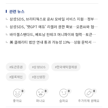
관련 뉴스
삼성SDS, 브리티웍스로 온AI 모바일 서비스 지원…정부 부처 공식 협업도구 선정
삼성SDS, '챗GPT 에듀' 리셀러 권한 확보…오픈AI와 협력 확대
바이셀스탠다드, 베트남 핀테크 머니파이와 협력…토큰증권 해외 확장 시동
美 클래리티 법안 연내 통과 가능성 13%…상원 문턱서 제동
#토큰증권
#삼성SDS
#한국예탁결제원
#블록체인
#분산원장
0
0
0
0
좋아요
화나요
슬퍼요
추가취재 원해요