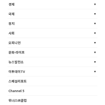
경제
국제
정치
사회
오피니언
문화·라이프
뉴스발전소
이투데이TV
스페셜리포트
Channel 5
위너스IR클럽