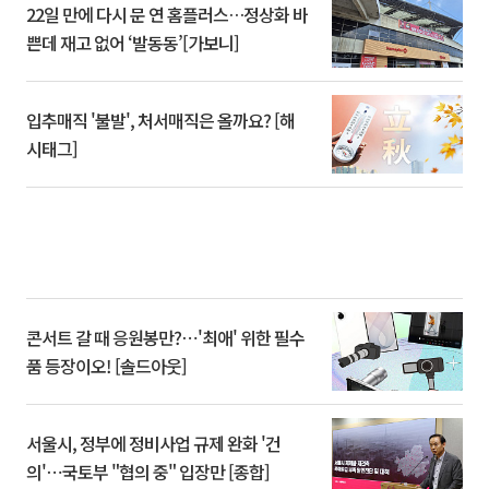
22일 만에 다시 문 연 홈플러스…정상화 바
쁜데 재고 없어 ‘발동동’[가보니]
입추매직 '불발', 처서매직은 올까요? [해
시태그]
콘서트 갈 때 응원봉만?⋯'최애' 위한 필수
품 등장이오! [솔드아웃]
서울시, 정부에 정비사업 규제 완화 '건
의'⋯국토부 "협의 중" 입장만 [종합]