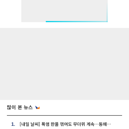
많이 본 뉴스
[내일 날씨] 폭염 한풀 꺾여도 무더위 계속⋯동해안 이틀 연속 비
1.