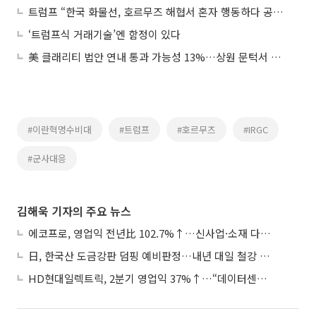
트럼프 “한국 화물선, 호르무즈 해협서 혼자 행동하다 공격당해”
‘트럼프식 거래기술’엔 함정이 있다
美 클래리티 법안 연내 통과 가능성 13%…상원 문턱서 제동
#이란혁명수비대
#트럼프
#호르무즈
#IRGC
#군사대응
김해욱 기자의 주요 뉴스
에코프로, 영업익 전년比 102.7%↑…신사업·소재 다각화 박차
日, 한국산 도금강판 덤핑 예비판정…내년 대일 철강 수출 ‘빨간불’
HD현대일렉트릭, 2분기 영업익 37%↑…“데이터센터 사업, 새로운 성장 축”