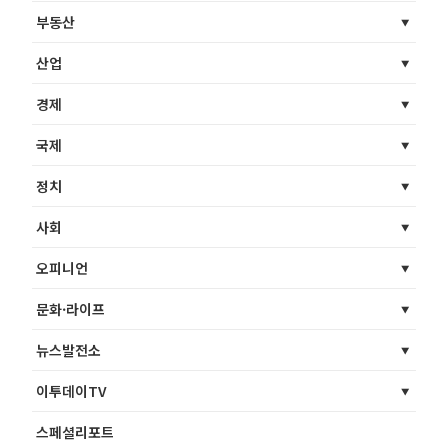
부동산
산업
경제
국제
정치
사회
오피니언
문화·라이프
뉴스발전소
이투데이TV
스페셜리포트