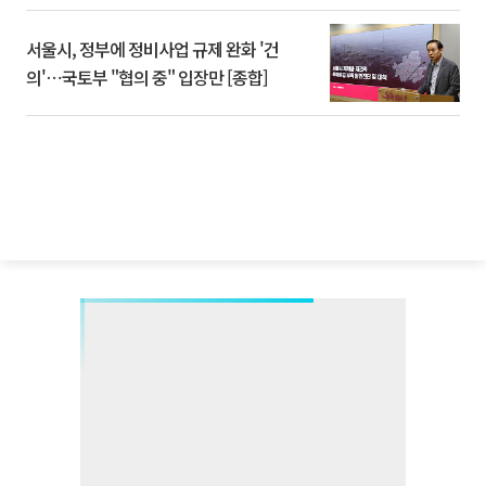
서울시, 정부에 정비사업 규제 완화 '건
의'⋯국토부 "협의 중" 입장만 [종합]