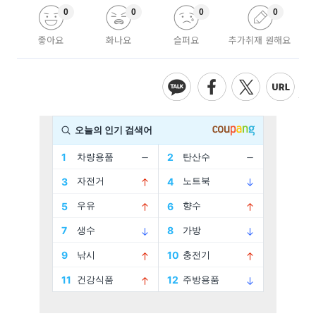
0
0
0
0
좋아요
화나요
슬퍼요
추가취재 원해요