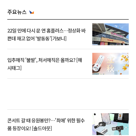
주요뉴스
22일 만에 다시 문 연 홈플러스…정상화 바
쁜데 재고 없어 ‘발동동’[가보니]
입추매직 '불발', 처서매직은 올까요? [해
시태그]
콘서트 갈 때 응원봉만?⋯'최애' 위한 필수
품 등장이오! [솔드아웃]