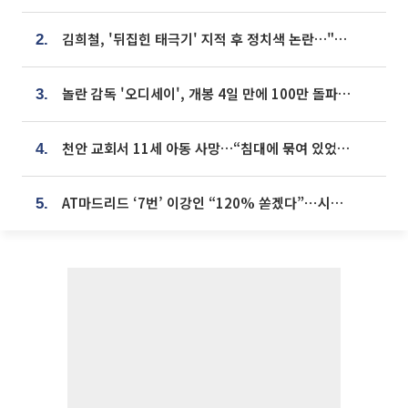
김희철, '뒤집힌 태극기' 지적 후 정치색 논란…"좌우 떠나 우리나라 국기"
2.
놀란 감독 '오디세이', 개봉 4일 만에 100만 돌파⋯'왕사남' 보다 빠르다
3.
천안 교회서 11세 아동 사망…“침대에 묶여 있었다” 진술 확보
4.
AT마드리드 ‘7번’ 이강인 “120% 쏟겠다”⋯시메오네 감독 “필요한 선수”
5.