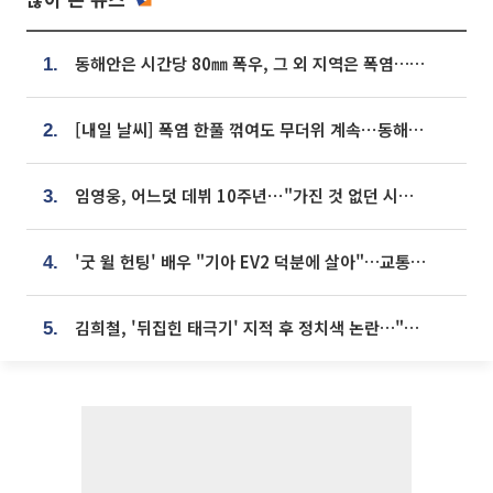
동해안은 시간당 80㎜ 폭우, 그 외 지역은 폭염…‘극과 극 날씨’
1.
[내일 날씨] 폭염 한풀 꺾여도 무더위 계속⋯동해안 이틀 연속 비
2.
임영웅, 어느덧 데뷔 10주년⋯"가진 것 없던 시절, 내 앞엔 20명의 팬뿐"
3.
'굿 윌 헌팅' 배우 "기아 EV2 덕분에 살아"…교통사고 후 안전성 극찬
4.
김희철, '뒤집힌 태극기' 지적 후 정치색 논란…"좌우 떠나 우리나라 국기"
5.