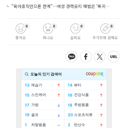
"육아휴직만으론 한계"⋯여성 경력유지 해법은 '복귀 후 유연근무’
0
0
0
0
좋아요
화나요
슬퍼요
추가취재 원해요