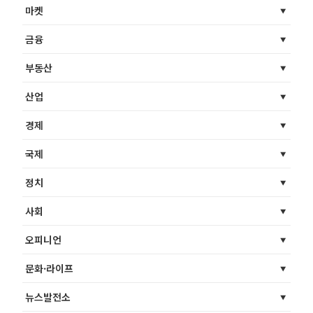
마켓
금융
부동산
산업
경제
국제
정치
사회
오피니언
문화·라이프
뉴스발전소