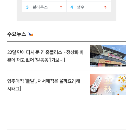
주요뉴스
22일 만에 다시 문 연 홈플러스…정상화 바
쁜데 재고 없어 ‘발동동’[가보니]
입추매직 '불발', 처서매직은 올까요? [해
시태그]