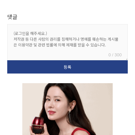
댓글
0 / 300