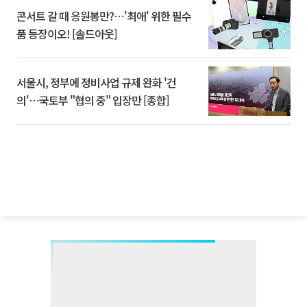
콘서트 갈 때 응원봉만?⋯'최애' 위한 필수
품 등장이오! [솔드아웃]
서울시, 정부에 정비사업 규제 완화 '건
의'⋯국토부 "협의 중" 입장만 [종합]