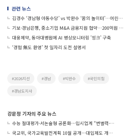
관련 뉴스
김경수 ‘경남형 아동수당’ vs 박완수 ‘꿈의 놀이터’…어린이날 표심 공략
기보·경남은행, 중소기업 M&A 금융지원 협약…200억원 공급
대웅제약, 동아대병원에 AI 병상모니터링 '씽크' 구축
‘경험 無도 환영’ 첫 일자리 도전 설명서
#2026지선
#경남
#박완수
#국민의힘
#경남도지사
강문정 기자의 주요 뉴스
수능 절대평가·서논술형 공론화⋯입시업계 “변별력·사교육 대책 먼저”
국교위, 국가교육발전계획 10월 공개⋯대입제도 개편 공론화 추진