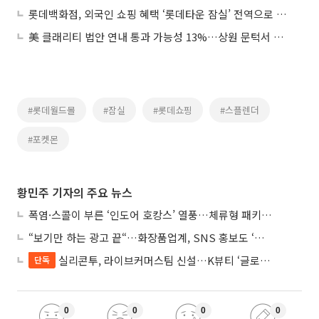
롯데백화점, 외국인 쇼핑 혜택 ‘롯데타운 잠실’ 전역으로 넓힌다
美 클래리티 법안 연내 통과 가능성 13%…상원 문턱서 제동
#롯데월드몰
#잠실
#롯데쇼핑
#스플렌더
#포켓몬
황민주 기자의 주요 뉴스
폭염·스콜이 부른 ‘인도어 호캉스’ 열풍…체류형 패키지 뜬다
“보기만 하는 광고 끝“…화장품업계, SNS 홍보도 ‘참여형 콘텐츠’로 변모
실리콘투, 라이브커머스팀 신설…K뷰티 ‘글로벌 판매망’ 확대
단독
0
0
0
0