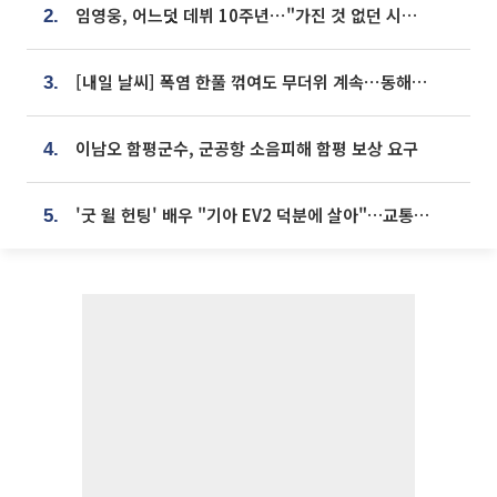
임영웅, 어느덧 데뷔 10주년⋯"가진 것 없던 시절, 내 앞엔 20명의 팬뿐"
2.
[내일 날씨] 폭염 한풀 꺾여도 무더위 계속⋯동해안 이틀 연속 비
3.
이남오 함평군수, 군공항 소음피해 함평 보상 요구
4.
'굿 윌 헌팅' 배우 "기아 EV2 덕분에 살아"…교통사고 후 안전성 극찬
5.