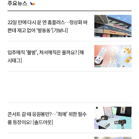
주요뉴스
22일 만에 다시 문 연 홈플러스…정상화 바
쁜데 재고 없어 ‘발동동’[가보니]
입추매직 '불발', 처서매직은 올까요? [해
시태그]
콘서트 갈 때 응원봉만?⋯'최애' 위한 필수
품 등장이오! [솔드아웃]