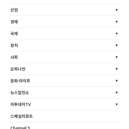
산업
경제
국제
정치
사회
오피니언
문화·라이프
뉴스발전소
이투데이TV
스페셜리포트
Channel 5