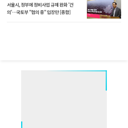
서울시, 정부에 정비사업 규제 완화 '건
의'⋯국토부 "협의 중" 입장만 [종합]