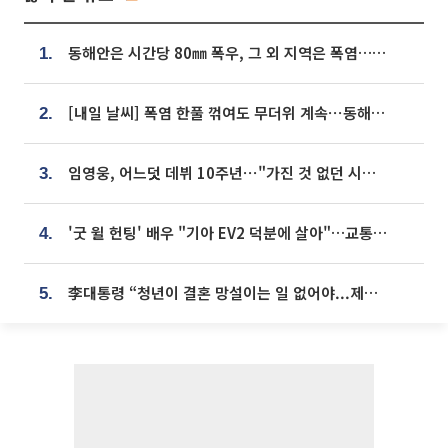
동해안은 시간당 80㎜ 폭우, 그 외 지역은 폭염…‘극과 극 날씨’
1.
[내일 날씨] 폭염 한풀 꺾여도 무더위 계속⋯동해안 이틀 연속 비
2.
임영웅, 어느덧 데뷔 10주년⋯"가진 것 없던 시절, 내 앞엔 20명의 팬뿐"
3.
'굿 윌 헌팅' 배우 "기아 EV2 덕분에 살아"…교통사고 후 안전성 극찬
4.
李대통령 “청년이 결혼 망설이는 일 없어야...제도상 불이익 조사”
5.