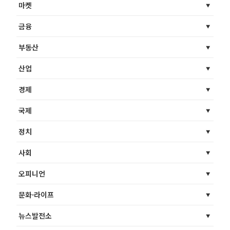
마켓
금융
부동산
산업
경제
국제
정치
사회
오피니언
문화·라이프
뉴스발전소