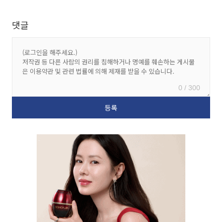
댓글
0 / 300