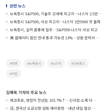
관련 뉴스
뉴욕증시 S&P500, 기술주 강세에 최고치⋯나스닥 2.5만 첫 돌파
뉴욕증시 S&P500, 사상 최고치⋯나스닥 2만5000 첫 돌파
뉴욕증시, 실적 훈풍에 질주…S&P500·나스닥 사상 최고
美 클래리티 법안 연내 통과 가능성 13%…상원 문턱서 제동
#마켓
#뉴욕증시
#나스닥
#다우존스
#이란
김해욱 기자의 주요 뉴스
에코프로, 영업익 전년比 102.7%↑…신사업·소재 다각화 박차
日, 한국산 도금강판 덤핑 예비판정…내년 대일 철강 수출 ‘빨간불’