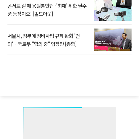
콘서트 갈 때 응원봉만?⋯'최애' 위한 필수
품 등장이오! [솔드아웃]
서울시, 정부에 정비사업 규제 완화 '건
의'⋯국토부 "협의 중" 입장만 [종합]