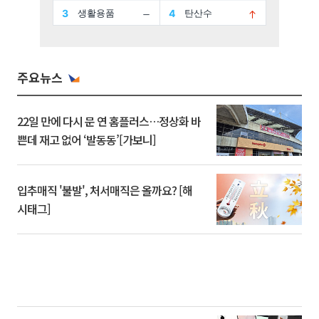
주요뉴스
22일 만에 다시 문 연 홈플러스…정상화 바
쁜데 재고 없어 ‘발동동’[가보니]
입추매직 '불발', 처서매직은 올까요? [해
시태그]