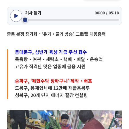
기사 듣기
00:00 / 05:18
중동 분쟁 장기화…‘유가‧물가 상승’ 二重苦 대응총력
동대문구, 상반기 육성 기금 우선 접수
목욕탕‧여관‧세탁소‧택배‧배달‧운송업
고유가 직격탄 맞은 업종에 금융 지원
송파구, ‘폐현수막 장바구니’ 제작‧배포
도봉구, 봉제업체에 12만매 재활용봉투
성북구, 20개 단지 에너지 절감 컨설팅