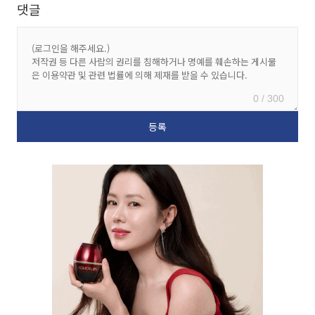
댓글
0 / 300