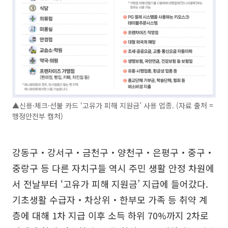
▲신용·체크·선불 카드 ‘고유가 피해 지원금’ 사용 업종. (자료 출처 =
행정안전부 캡처)
강동구‧강서구‧금천구‧양천구‧은평구‧중구‧
중랑구 등 다른 자치구들 역시 주민 생활 안정 차원에
서 전날부터 ‘고유가 피해 지원금’ 지급에 들어갔다.
기초생활 수급자‧차상위‧한부모 가족 등 취약 계
층에 대해 1차 지급 이후 소득 하위 70%까지 2차로