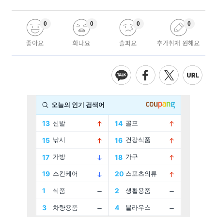
0
0
0
0
좋아요
화나요
슬퍼요
추가취재 원해요