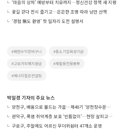
‘마음의 상처’ 예방부터 치유까지…정신건강 정책 새 지평
꽃길 걷다 전시 즐기고…은은한 조명 따라 낭만 산책
‘경험 無도 환영’ 첫 일자리 도전 설명서
#폐현수막장바구니
#중소기업육성기금
#고유가피해지원금
#재활용전용봉투
#에너지절감컨설팅
박일경 기자의 주요 뉴스
양천구, 배움으로 물드는 가을…제40기 ‘양천장수문화대학’ 수강생 모집
관악구, 폭염 취약계층 보호 ‘빈틈없이’…현장 살피고 지원 넓힌다
구로구, 주말에도 어르신 무더위쉼터 47개소 운영