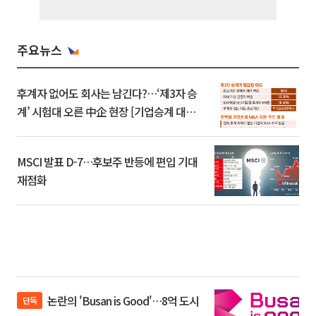
주요뉴스
후계자 없어도 회사는 남긴다?…‘제3자 승
계’ 시험대 오른 中企 현장 [기업승계 대전
환]
MSCI 발표 D-7…후보주 반등에 편입 기대
재점화
논란의 'Busan is Good'…8억 도시
단독