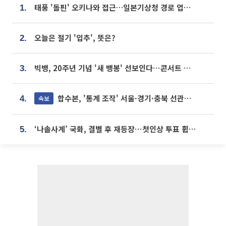
태풍 '돌핀' 오키나와 접근…일본기상청 경로 업데이트
1.
오늘은 절기 '입추', 뜻은?
2.
빅뱅, 20주년 기념 '새 뱅봉' 선보인다⋯콘서트 앞두고 팝업 개최
3.
합수본, '통계 조작' 서울·경기·충북 선관위 등 추가 압수수색
속보
4.
‘나솔사계’ 국화, 결별 후 재등장⋯첫인상 투표 휩쓸고 ‘인기녀’ 등극
5.