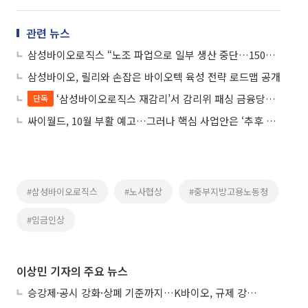
관련 뉴스
삼성바이오로직스 “노조 파업으로 일부 생산 중단…1500억 손실 추산”
삼성바이오, 릴리와 손잡은 바이오텍 육성 전략 로드맵 공개
‘삼성바이오로직스 재감리’서 감리위 패싱 금융당국⋯“정당성 없다” 퇴짜
단독
싸이월드, 10월 부활 예고…그러나 핵심 사업안은 ‘추후 공개’
#삼성바이오로직스
#노사협상
#중부지방고용노동청
#임금인상
이상민 기자의 주요 뉴스
승강제·공시 강화·상폐 기준까지…K바이오, 규제 강화에 ‘삼중고’