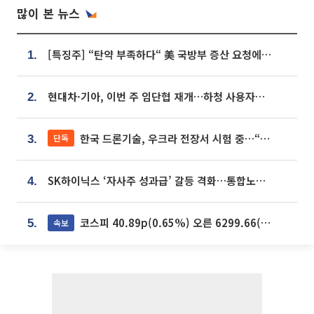
많이 본 뉴스
[특징주] “탄약 부족하다“ 美 국방부 증산 요청에⋯국내 방산주 급등세
1.
현대차·기아, 이번 주 임단협 재개…하청 사용자성 재심도 ‘변수’
2.
한국 드론기술, 우크라 전장서 시험 중…“스타트업 여러 곳 참여”
단독
3.
SK하이닉스 ‘자사주 성과급’ 갈등 격화…통합노조 출범 움직임
4.
코스피 40.89p(0.65%) 오른 6299.66(마감)
속보
5.