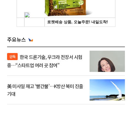
주요뉴스
한국 드론기술, 우크라 전장서 시험
단독
중…“스타트업 여러 곳 참여”
美 미사일 재고 ‘빨간불’…K방산 북미 진출
기대