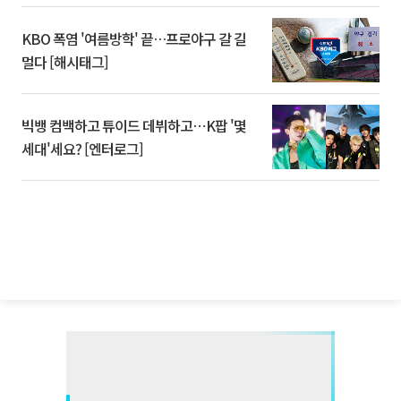
KBO 폭염 '여름방학' 끝…프로야구 갈 길
멀다 [해시태그]
빅뱅 컴백하고 튜이드 데뷔하고⋯K팝 '몇
세대'세요? [엔터로그]