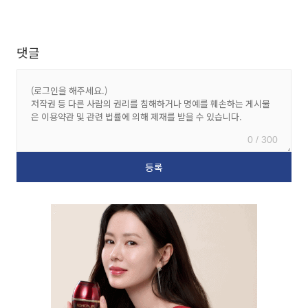
댓글
0 / 300