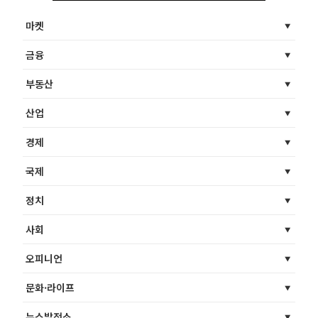
마켓
금융
부동산
산업
경제
국제
정치
사회
오피니언
문화·라이프
뉴스발전소