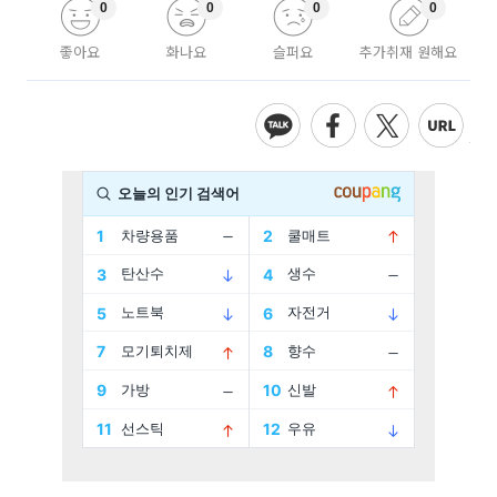
0
0
0
0
좋아요
화나요
슬퍼요
추가취재 원해요