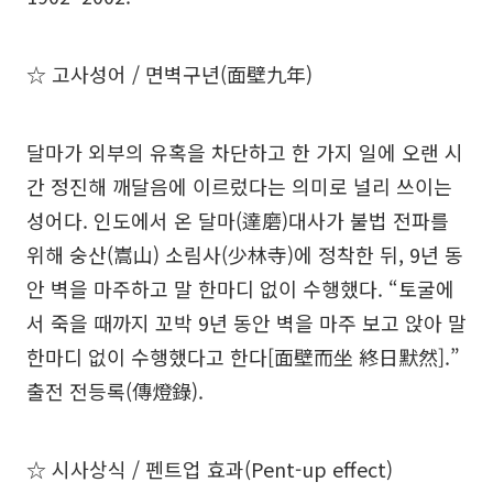
☆ 고사성어 / 면벽구년(面壁九年)
달마가 외부의 유혹을 차단하고 한 가지 일에 오랜 시
간 정진해 깨달음에 이르렀다는 의미로 널리 쓰이는
성어다. 인도에서 온 달마(達磨)대사가 불법 전파를
위해 숭산(嵩山) 소림사(少林寺)에 정착한 뒤, 9년 동
안 벽을 마주하고 말 한마디 없이 수행했다. “토굴에
서 죽을 때까지 꼬박 9년 동안 벽을 마주 보고 앉아 말
한마디 없이 수행했다고 한다[面壁而坐 終日默然].”
출전 전등록(傳燈錄).
☆ 시사상식 / 펜트업 효과(Pent-up effect)