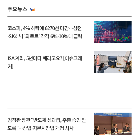
주요뉴스
코스피, 4% 하락에 6270선 마감…삼전
·SK하닉 '와르르' 각각 6%·10%대 급락
ISA 계좌, 5년마다 깨라고요? [이슈크래
커]
김정관 장관 “반도체 성과급, 주총 승인 받
도록”…상법·자본시장법 개정 시사