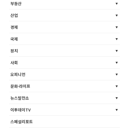
부동산
산업
경제
국제
정치
사회
오피니언
문화·라이프
뉴스발전소
이투데이TV
스페셜리포트