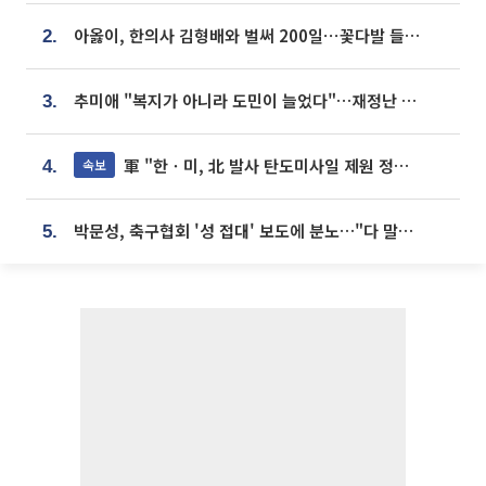
아옳이, 한의사 김형배와 벌써 200일⋯꽃다발 들고 "프러포즈 아냐"
2.
추미애 "복지가 아니라 도민이 늘었다"…재정난 책임론 정면돌파
3.
軍 "한ㆍ미, 北 발사 탄도미사일 제원 정밀분석 중"
속보
4.
박문성, 축구협회 '성 접대' 보도에 분노…"다 말아먹으려고 작정했나"
5.