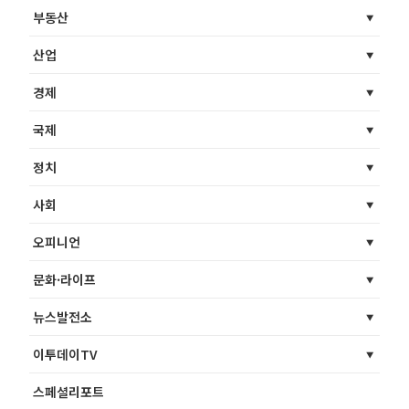
부동산
산업
경제
국제
정치
사회
오피니언
문화·라이프
뉴스발전소
이투데이TV
스페셜리포트