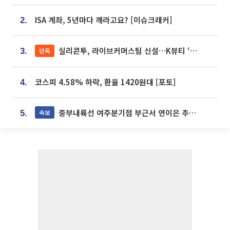
ISA 계좌, 5년마다 깨라고요? [이슈크래커]
2.
실리콘투, 라이브커머스팀 신설…K뷰티 ‘글로벌 판매망’ 확대[K뷰티 라방戰]
단독
3.
코스피 4.58% 하락, 환율 1420원대 [포토]
4.
중부내륙선 여주분기점 부근서 연이은 추돌사고 발생
속보
5.