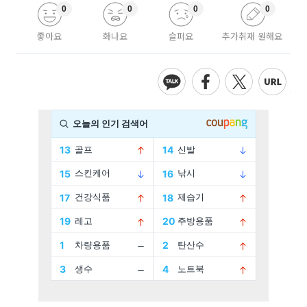
0
0
0
0
좋아요
화나요
슬퍼요
추가취재 원해요