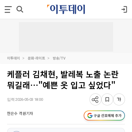
이투데이
문화·라이프
방송/TV
케플러 김채현, 발레복 노출 논란
뭐길래⋯"예쁜 옷 입고 싶었다"
입력 2026-05-03 18:00
한은수 객원기자
구글 선호매체 추가