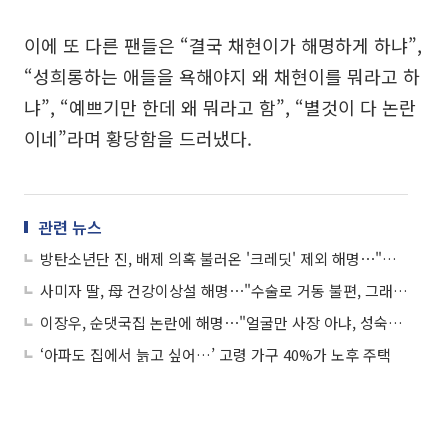
이에 또 다른 팬들은 “결국 채현이가 해명하게 하냐”,
“성희롱하는 애들을 욕해야지 왜 채현이를 뭐라고 하
냐”, “예쁘기만 한데 왜 뭐라고 함”, “별것이 다 논란
이네”라며 황당함을 드러냈다.
관련 뉴스
방탄소년단 진, 배제 의혹 불러온 '크레딧' 제외 해명⋯"당시 최선의 선택"
사미자 딸, 母 건강이상설 해명⋯"수술로 거동 불편, 그래도 괜찮아"
이장우, 순댓국집 논란에 해명⋯"얼굴만 사장 아냐, 성숙해 질 것"
‘아파도 집에서 늙고 싶어…’ 고령 가구 40%가 노후 주택