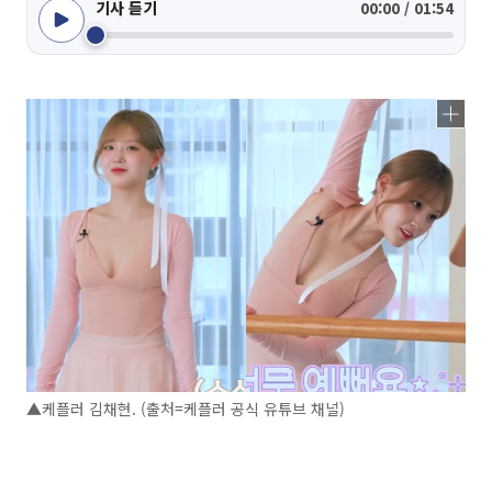
기사 듣기
00:00 / 01:54
▲케플러 김채현. (출처=케플러 공식 유튜브 채널)