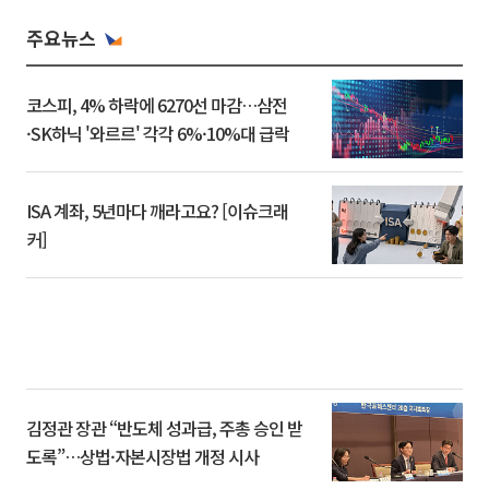
주요뉴스
코스피, 4% 하락에 6270선 마감…삼전
·SK하닉 '와르르' 각각 6%·10%대 급락
ISA 계좌, 5년마다 깨라고요? [이슈크래
커]
김정관 장관 “반도체 성과급, 주총 승인 받
도록”…상법·자본시장법 개정 시사