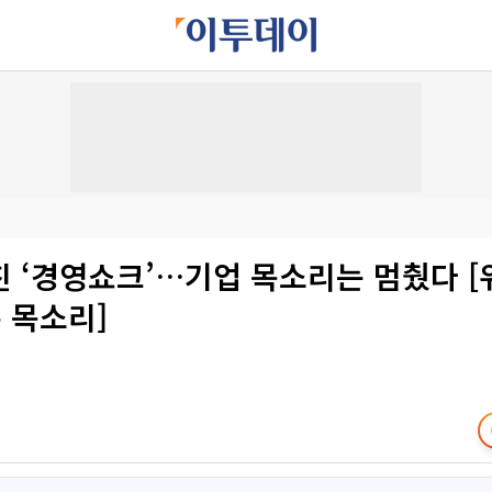
 ‘경영쇼크’…기업 목소리는 멈췄다 [
은 목소리]