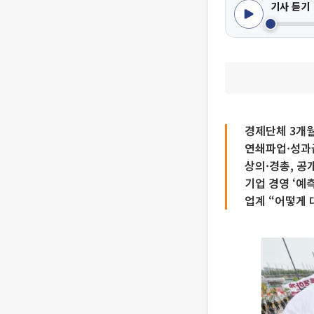
기사 듣기
경제단체 3개
연쇄파업·성과
상의·경총, 공
기업 경영 ‘예
업계 “어떻게 