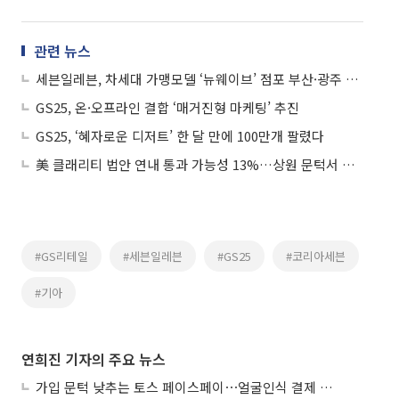
관련 뉴스
세븐일레븐, 차세대 가맹모델 ‘뉴웨이브’ 점포 부산·광주 출점
GS25, 온·오프라인 결합 ‘매거진형 마케팅’ 추진
GS25, ‘혜자로운 디저트’ 한 달 만에 100만개 팔렸다
美 클래리티 법안 연내 통과 가능성 13%…상원 문턱서 제동
#GS리테일
#세븐일레븐
#GS25
#코리아세븐
#기아
연희진 기자의 주요 뉴스
가입 문턱 낮추는 토스 페이스페이⋯얼굴인식 결제 확산 속도낸다