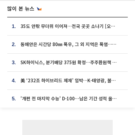
많이 본 뉴스
35도 안팎 무더위 이어져…전국 곳곳 소나기 [오늘 날씨]
1.
동해안은 시간당 80㎜ 폭우, 그 외 지역은 폭염…‘극과 극 날씨’
2.
SK하이닉스, 분기배당 375원 확정…주주환원책 9월로 앞당겨 발표
3.
美 ‘232조 하이브리드 제재’ 임박…K-태양광, 불확실성 털고 날개 다나
4.
'개편 전 마지막 수능' D-100⋯남은 기간 성적 올릴 전략은
5.