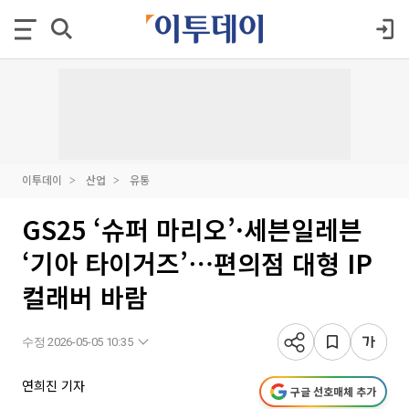
이투데이
산업
유통
GS25 ‘슈퍼 마리오’·세븐일레븐
‘기아 타이거즈’⋯편의점 대형 IP
컬래버 바람
수정 2026-05-05 10:35
연희진 기자
구글 선호매체 추가