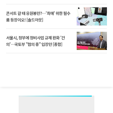
콘서트 갈 때 응원봉만?⋯'최애' 위한 필수
품 등장이오! [솔드아웃]
서울시, 정부에 정비사업 규제 완화 '건
의'⋯국토부 "협의 중" 입장만 [종합]