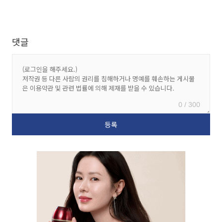
댓글
0 / 300