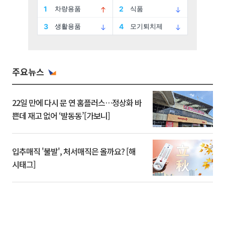
주요뉴스
22일 만에 다시 문 연 홈플러스…정상화 바
쁜데 재고 없어 ‘발동동’[가보니]
입추매직 '불발', 처서매직은 올까요? [해
시태그]