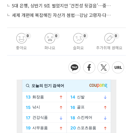
5대 은행, 상반기 9조 벌었지만 ‘건전성 뒷걸음’⋯중기대출 문턱 높아지나
세제 개편에 복잡해진 자산가 셈법⋯강남 고령자·다주택자 ‘자산재편 고심’
0
0
0
0
좋아요
화나요
슬퍼요
추가취재 원해요