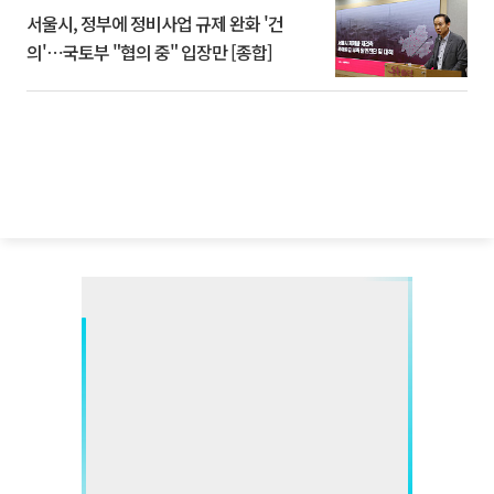
서울시, 정부에 정비사업 규제 완화 '건
의'⋯국토부 "협의 중" 입장만 [종합]