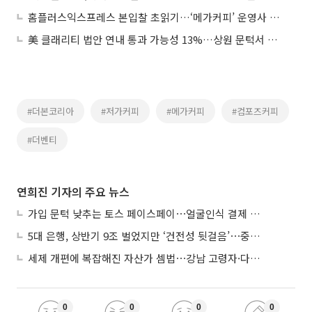
홈플러스익스프레스 본입찰 초읽기…‘메가커피’ 운영사 승기 잡나
美 클래리티 법안 연내 통과 가능성 13%…상원 문턱서 제동
#더본코리아
#저가커피
#메가커피
#컴포즈커피
#더벤티
연희진 기자의 주요 뉴스
가입 문턱 낮추는 토스 페이스페이⋯얼굴인식 결제 확산 속도낸다
5대 은행, 상반기 9조 벌었지만 ‘건전성 뒷걸음’⋯중기대출 문턱 높아지나
세제 개편에 복잡해진 자산가 셈법⋯강남 고령자·다주택자 ‘자산재편 고심’
0
0
0
0