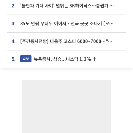
'불안과 기대 사이' 널뛰는 SK하이닉스…증권가 "HBM4·LTA 기반 펀터멘털 견고"
2.
35도 안팎 무더위 이어져…전국 곳곳 소나기 [오늘 날씨]
3.
[주간증시전망] 다음주 코스피 6000~7000⋯“外人 수급은 정책이 변수”
4.
뉴욕증시, 상승...나스닥 1.3% ↑
속보
5.