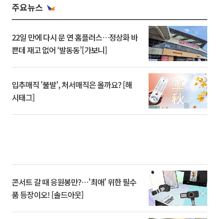
주요뉴스
22일 만에 다시 문 연 홈플러스…정상화 바
쁜데 재고 없어 ‘발동동’[가보니]
입추매직 '불발', 처서매직은 올까요? [해
시태그]
콘서트 갈 때 응원봉만?⋯'최애' 위한 필수
품 등장이오! [솔드아웃]