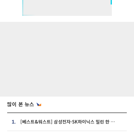
많이 본 뉴스
[베스트&워스트] 삼성전자·SK하이닉스 밀린 한 주…상상인증권은 85% 급등
1.