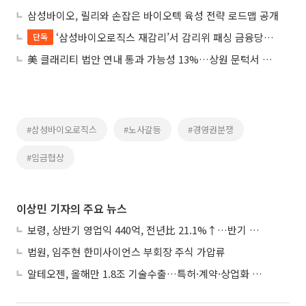
삼성바이오, 릴리와 손잡은 바이오텍 육성 전략 로드맵 공개
‘삼성바이오로직스 재감리’서 감리위 패싱 금융당국⋯“정당성 없다” 퇴짜
단독
美 클래리티 법안 연내 통과 가능성 13%…상원 문턱서 제동
#삼성바이오로직스
#노사갈등
#경영권분쟁
#임금협상
이상민 기자의 주요 뉴스
보령, 상반기 영업익 440억, 전년比 21.1%↑…반기 역대 최대
법원, 임주현 한미사이언스 부회장 주식 가압류
알테오젠, 올해만 1.8조 기술수출…특허·계약·상업화 ‘삼박자’