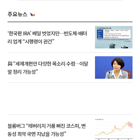
주요뉴스
‘한국판 IRA’ 베일 벗었지만…반도체·배터
리 업계 “시행령이 관건”
與 “세제개편안 다양한 목소리 수렴…이달
말 정리 가능성”
블룸버그 “레버리지 거품 빠진 코스피, 변
동성 최악 국면 지났을 가능성”