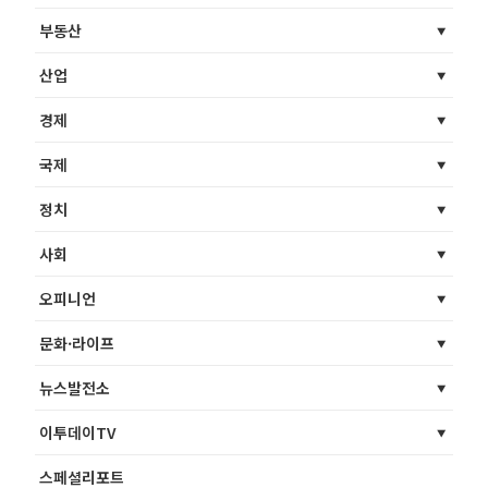
부동산
산업
경제
국제
정치
사회
오피니언
문화·라이프
뉴스발전소
이투데이TV
스페셜리포트