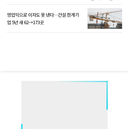
영업익으로 이자도 못 낸다…건설 한계기
업 5년 새 62→173곳