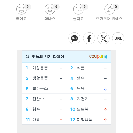
0
0
0
0
좋아요
화나요
슬퍼요
추가취재 원해요