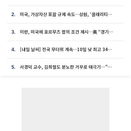
미국, 가상자산 포괄 규제 속도…상원, ‘클래리티법’ 9월 절차투표 추진
2.
이란, 미국에 호르무즈 합의 조건 제시…美 “경기 아직 안 끝나” [종합]
3.
[내일 날씨] 전국 무더위 계속…10일 낮 최고 34도 육박
4.
서경덕 교수, 김희철도 분노한 거꾸로 태극기⋯"엉터리는 아냐, 아쉬울 뿐"
5.