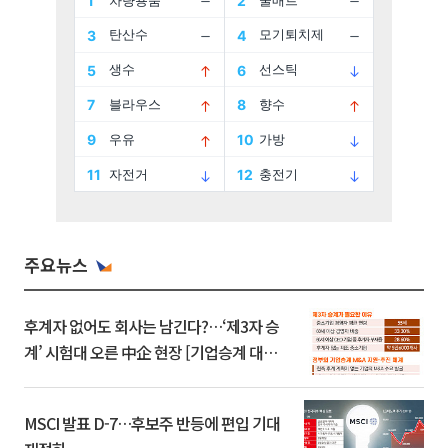
주요뉴스
후계자 없어도 회사는 남긴다?…‘제3자 승
계’ 시험대 오른 中企 현장 [기업승계 대전
환]
MSCI 발표 D-7…후보주 반등에 편입 기대