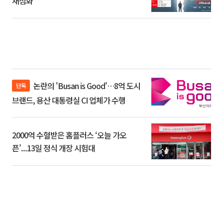
재점화
논란의 'Busan is Good'…8억 도시
단독
브랜드, 용산 대통령실 CI 업체가 수행
2000억 수혈받은 홈플러스 ‘오늘 가오
픈’...13일 정식 개장 시험대