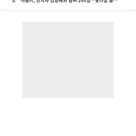
아옳이, 한의사 김형배와 벌써 200일⋯꽃다발 들고 "프러포즈 아냐"
5.