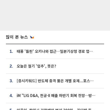
많이 본 뉴스
태풍 '돌핀' 오키나와 접근…일본기상청 경로 업데이트
1.
오늘은 절기 '입추', 뜻은?
2.
[증시키워드] 반도체 충격 뚫은 개별 호재...포스코퓨처엠·에코프로·한화솔루션 '눈길'
3.
iM "LIG D&A, 천궁-II 매출 하반기 회복 전망…방산 톱픽 유지"
4.