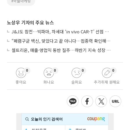
#학술마케팅
노상우 기자의 주요 뉴스
J&J도 참전…빅파마, 차세대 ‘in vivo CAR-T’ 선점 경쟁 본격화
“폐렴구균 백신, 맞았다고 끝 아니다…접종력 확인해야”
셀트리온, 매출·영업익 동반 질주…하반기 지속 성장 전망에 주목
0
0
0
0
좋아요
화나요
슬퍼요
추가취재 원해요