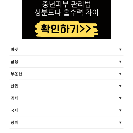
마켓
금융
부동산
산업
경제
국제
정치