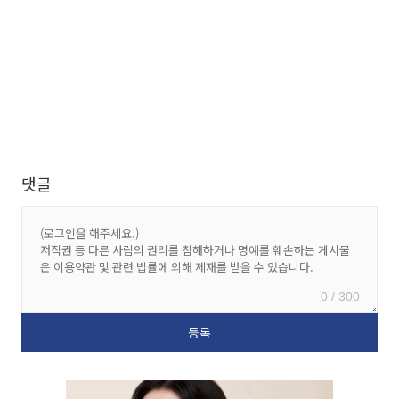
댓글
0 / 300