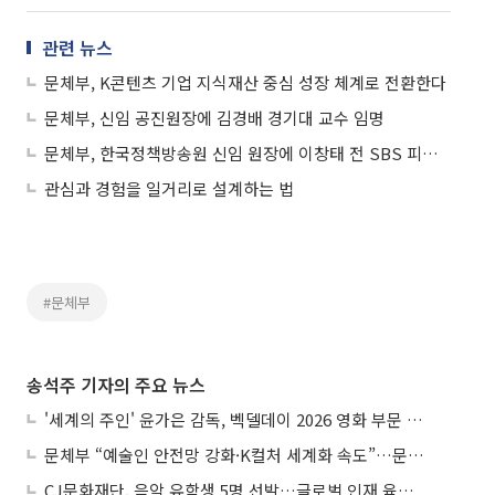
관련 뉴스
문체부, K콘텐츠 기업 지식재산 중심 성장 체계로 전환한다
문체부, 신임 공진원장에 김경배 경기대 교수 임명
문체부, 한국정책방송원 신임 원장에 이창태 전 SBS 피디 임명
관심과 경험을 일거리로 설계하는 법
#문체부
송석주 기자의 주요 뉴스
'세계의 주인' 윤가은 감독, 벡델데이 2026 영화 부문 벡델리안 감독 선정
문체부 “예술인 안전망 강화·K컬처 세계화 속도”…문화강국 청사진 제시
CJ문화재단, 음악 유학생 5명 선발…글로벌 인재 육성 지원