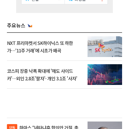
주요뉴스
NXT 프리마켓서 SK하이닉스 또 하한
가⋯‘11주 거래’에 시초가 왜곡
코스피 장중 낙폭 확대에 '매도 사이드
카'…외인 2.8조'팔자'· 개인 3.1조 '사자'
하마스 “네타냐후 합의안 거절, 총
단독