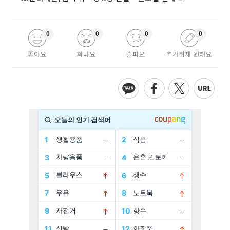
0
0
0
0
좋아요
화나요
슬퍼요
추가취재 원해요