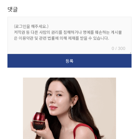
댓글
0 / 300