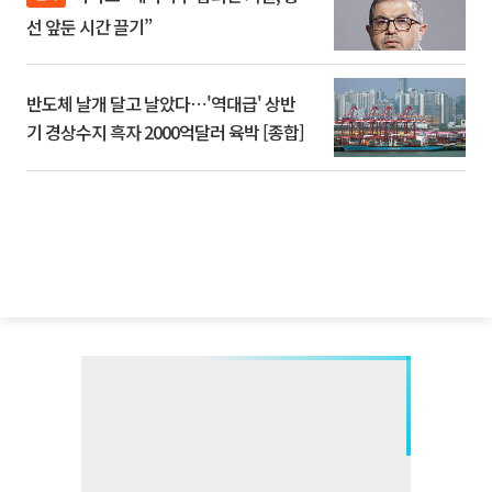
선 앞둔 시간 끌기”
반도체 날개 달고 날았다⋯'역대급' 상반
기 경상수지 흑자 2000억달러 육박 [종합]