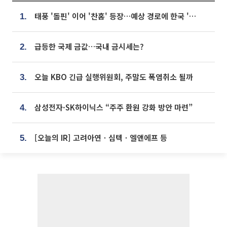
태풍 '돌핀' 이어 '찬홈' 등장…예상 경로에 한국 '한숨'
1.
급등한 국제 금값…국내 금시세는?
2.
오늘 KBO 긴급 실행위원회, 주말도 폭염취소 될까
3.
삼성전자·SK하이닉스 “주주 환원 강화 방안 마련”
4.
[오늘의 IR] 고려아연ㆍ심텍ㆍ엘앤에프 등
5.