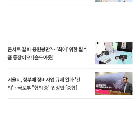
콘서트 갈 때 응원봉만?⋯'최애' 위한 필수
품 등장이오! [솔드아웃]
서울시, 정부에 정비사업 규제 완화 '건
의'⋯국토부 "협의 중" 입장만 [종합]