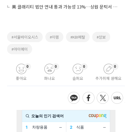
美 클래리티 법안 연내 통과 가능성 13%…상원 문턱서 제동
#서울바이오시스
#이렘
#KBI메탈
#상보
#아이에이
0
0
0
0
좋아요
화나요
슬퍼요
추가취재 원해요