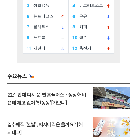
주요뉴스
22일 만에 다시 문 연 홈플러스…정상화 바
쁜데 재고 없어 ‘발동동’[가보니]
입추매직 '불발', 처서매직은 올까요? [해
시태그]