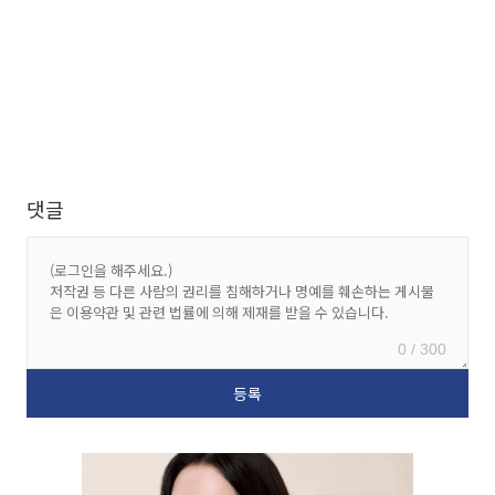
댓글
0 / 300