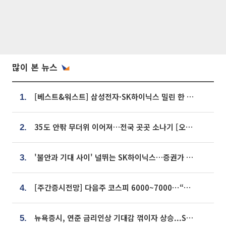
많이 본 뉴스
[베스트&워스트] 삼성전자·SK하이닉스 밀린 한 주…상상인증권은 85% 급등
1.
35도 안팎 무더위 이어져…전국 곳곳 소나기 [오늘 날씨]
2.
'불안과 기대 사이' 널뛰는 SK하이닉스…증권가 "HBM4·LTA 기반 펀터멘털 견고"
3.
[주간증시전망] 다음주 코스피 6000~7000⋯“外人 수급은 정책이 변수”
4.
뉴욕증시, 연준 금리인상 기대감 꺾이자 상승...S&P500 사상 최고치 [종합]
5.