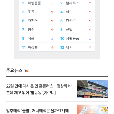
주요뉴스
22일 만에 다시 문 연 홈플러스…정상화 바
쁜데 재고 없어 ‘발동동’[가보니]
입추매직 '불발', 처서매직은 올까요? [해