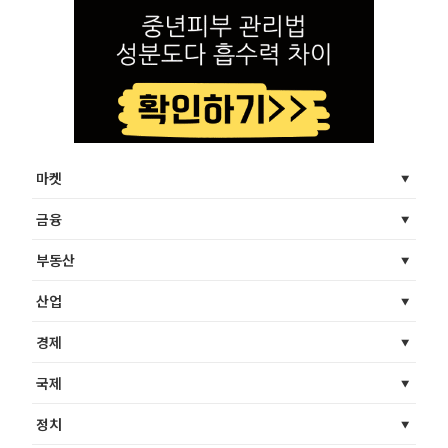
마켓
금융
부동산
산업
경제
국제
정치