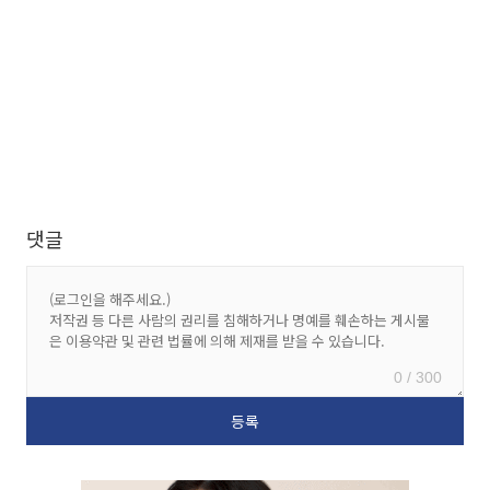
댓글
0 / 300