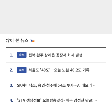
많이 본 뉴스
전북 완주 삼례읍 공장서 화재 발생
속보
1.
서울도 '40도'…오늘 노원 40.2도 기록
속보
2.
SK하이닉스, 용인·청주에 54조 투자…AI 메모리 생산기지 키운다
3.
'2TV 생생정보' 오늘방송맛집- 배우 강성진 단골! 쌀국수ㆍ푸팟퐁 커리 맛집 '블○○○'
4.