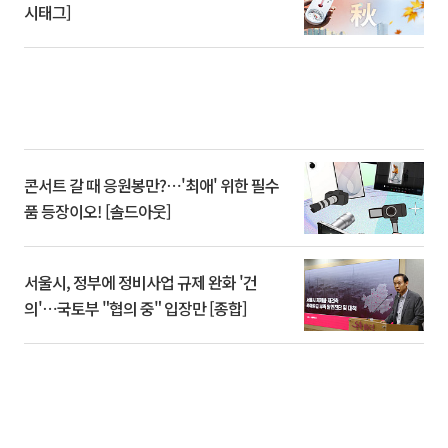
시태그]
콘서트 갈 때 응원봉만?⋯'최애' 위한 필수
품 등장이오! [솔드아웃]
서울시, 정부에 정비사업 규제 완화 '건
의'⋯국토부 "협의 중" 입장만 [종합]