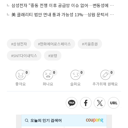
삼성전자 “중동 전쟁 이후 공급망 이슈 없어…변동성에 대응할 것”
美 클래리티 법안 연내 통과 가능성 13%…상원 문턱서 제동
#삼성전자
#한화에어로스페이스
#키움증권
#SNT다이내믹스
#보령
0
0
0
0
좋아요
화나요
슬퍼요
추가취재 원해요